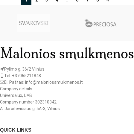
1
2
3
4
…
6
7
8
→
Pylimo g. 36/2 Vilnius
Tel: +37065211848
El. Paštas: info@maloniossmulkmenos.lt
Company details:
Universalux, UAB
Company number 302310342
A. Jaroševičiaus g. 5A-3, Vilnius
QUICK LINKS