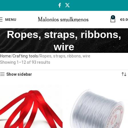
0
MENU
€
0.0
Ropes, straps, ribbons,
wire
Home
Crafting tools
Ropes, straps, ribbons, wire
Showing 1–12 of 93 results
Show sidebar