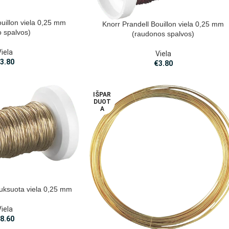
ouillon viela 0,25 mm
Knorr Prandell Bouillon viela 0,25 mm
 spalvos)
(raudonos spalvos)
Viela
Viela
€
3.80
€
3.80
IŠPAR
DUOT
A
uksuota viela 0,25 mm
Viela
€
8.60