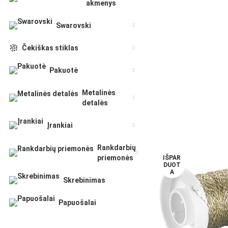
akmenys
Swarovski
Čekiškas stiklas
Pakuotė
Metalinės
detalės
Įrankiai
Rankdarbių
priemonės
IŠPAR
DUOT
A
Skrebinimas
Papuošalai