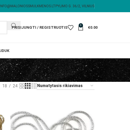
INFO@MALONIOSSMULKMENOS.LT
PYLIMO G. 36/2, VILNIUS
0
PRISIJUNGTI / REGISTRUOTIS
€
0.00
I
DUK
18
24