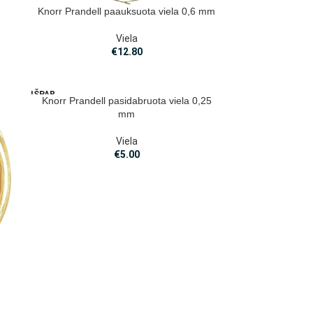
Knorr Prandell paauksuota viela 0,6 mm
Viela
€
12.80
IŠPAR
Knorr Prandell pasidabruota viela 0,25
DUOT
mm
A
Viela
€
5.00