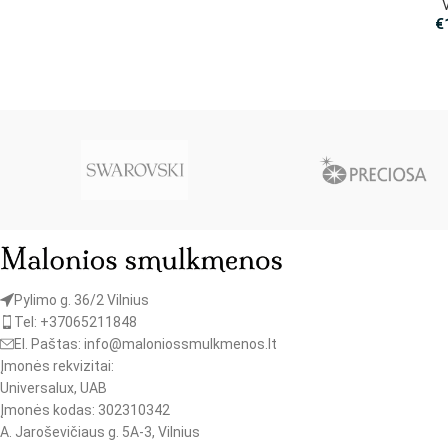
€
Pylimo g. 36/2 Vilnius
Tel: +37065211848
El. Paštas: info@maloniossmulkmenos.lt
Įmonės rekvizitai:
Universalux, UAB
Įmonės kodas: 302310342
A. Jaroševičiaus g. 5A-3, Vilnius