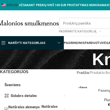
ENGLISH
UŽSAKANT PREKIŲ VIRŠ 100 EUR PRISTATYMAS NEMOKAMAS!
PASIRINKITE KATEGORIJĄ
NARŠYTI KATEGORIJAS
PAGRINDINIS
PARDUOTUVĖ
GA
Kn
KATEGORIJOS
Pradžia
Produkto Br
Šventėms
IŠPAR
Fazanų
DUOT
A
Sidabro detalės
Plu
Natūralus