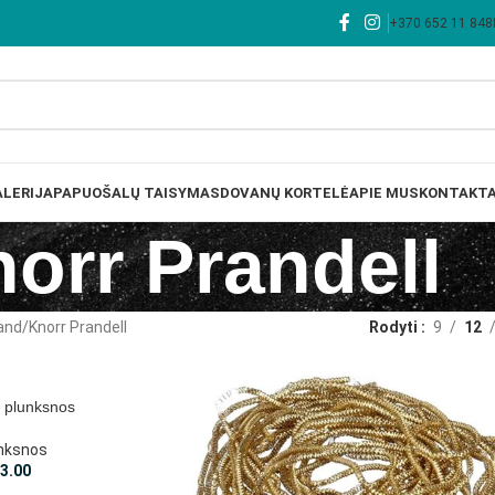
+370 652 11 848
LERIJA
PAPUOŠALŲ TAISYMAS
DOVANŲ KORTELĖ
APIE MUS
KONTAKTA
orr Prandell
and
Knorr Prandell
Rodyti
9
12
 plunksnos
nksnos
€
3.00