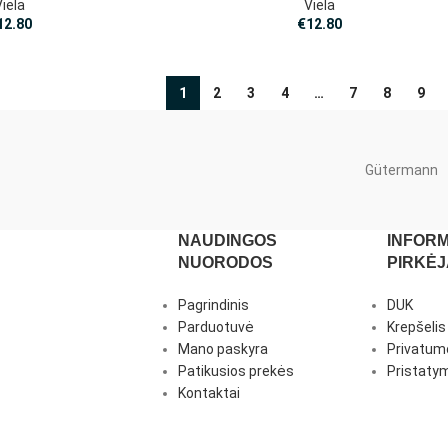
Viela
Viela
12.80
€
12.80
1
2
3
4
…
7
8
9
Gütermann
NAUDINGOS
INFORM
NUORODOS
PIRKĖ
Pagrindinis
DUK
Parduotuvė
Krepšelis
Mano paskyra
Privatumo
Patikusios prekės
Pristatym
Kontaktai