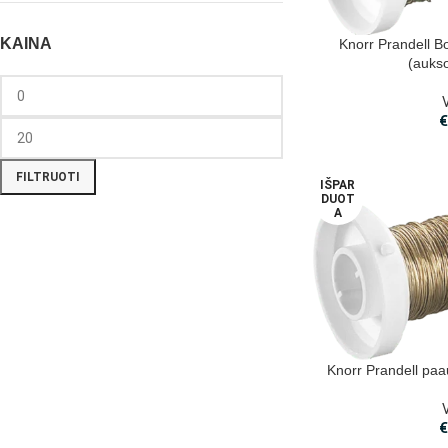
KAINA
Knorr Prandell B
(aukso
FILTRUOTI
IŠPAR
DUOT
A
Knorr Prandell paa