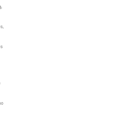
ą,
s,
us
e
mo