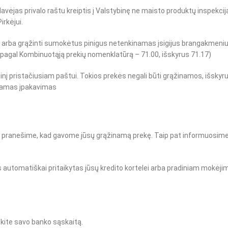
avėjas privalo raštu kreiptis į Valstybinę ne maisto produktų inspekcij
irkėjui.
s arba grąžinti sumokėtus pinigus netenkinamas įsigijus brangakmeniu
as pagal Kombinuotąją prekių nomenklatūrą – 71.00, išskyrus 71.17)
tinį pristačiusiam paštui. Tokios prekės negali būti grąžinamos, išskyr
inkamas įpakavimas
riuo pranešime, kad gavome jūsų grąžinamą prekę. Taip pat informuosim
us automatiškai pritaikytas jūsų kredito kortelei arba pradiniam mokėji
nkite savo banko sąskaitą.