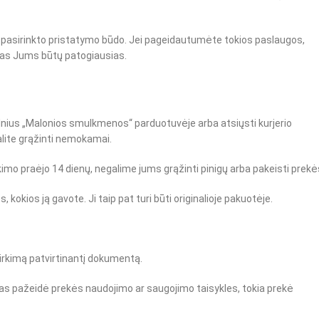
uo pasirinkto pristatymo būdo. Jei pageidautumėte tokios paslaugos,
das Jums būtų patogiausias.
ilnius „Malonios smulkmenos“ parduotuvėje arba atsiųsti kurjerio
alite grąžinti nemokamai.
rkimo praėjo 14 dienų, negalime jums grąžinti pinigų arba pakeisti prekė
, kokios ją gavote. Ji taip pat turi būti originalioje pakuotėje.
pirkimą patvirtinantį dokumentą.
jas pažeidė prekės naudojimo ar saugojimo taisykles, tokia prekė