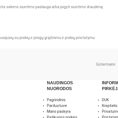
otis sekimo siuntimo paslauga arba įsigyti siuntimo draudimą.
 susijusių su prekių ir pinigų grąžinimu ir prekių pristatymu.
Gütermann
NAUDINGOS
INFORM
NUORODOS
PIRKĖ
Pagrindinis
DUK
Parduotuvė
Krepšelis
Mano paskyra
Privatumo
Patikusios prekės
Pristatym