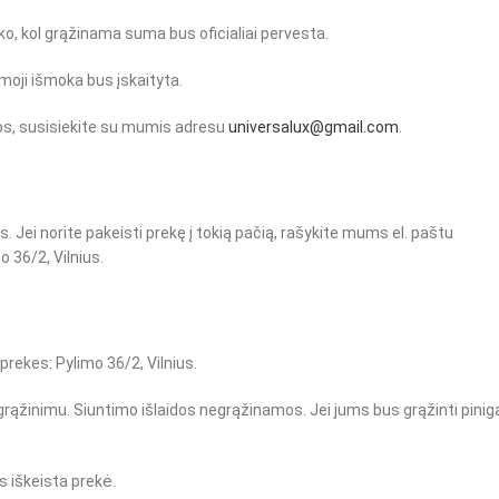
aiko, kol grąžinama suma bus oficialiai pervesta.
amoji išmoka bus įskaityta.
mos, susisiekite su mumis adresu
universalux@gmail.com
.
. Jei norite pakeisti prekę į tokią pačią, rašykite mums el. paštu
 36/2, Vilnius.
prekes: Pylimo 36/2, Vilnius.
rąžinimu. Siuntimo išlaidos negrąžinamos. Jei jums bus grąžinti piniga
ks iškeista prekė.