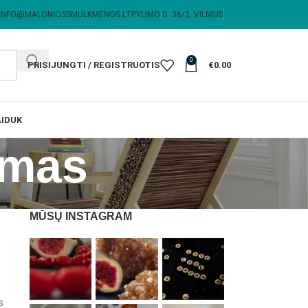
INFO@MALONIOSSMULKMENOS.LT
PYLIMO G. 36/2, VILNIUS
0
PRISIJUNGTI / REGISTRUOTIS
€
0.00
I
DUK
imas
MŪSŲ INSTAGRAM
s