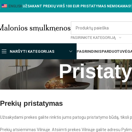
ENGLISH
UŽSAKANT PREKIŲ VIRŠ 100 EUR PRISTATYMAS NEMOKAMAS!
PASIRINKITE KATEGORIJĄ
NARŠYTI KATEGORIJAS
PAGRINDINIS
PARDUOTUVĖ
GA
Pristat
Prekių pristatymas
Užsakydami prekes galite rinktis jums patogu pristatymo būdą, tiksli 
Prekių atsiėmimas Vilniuje. Atsiimti prekes Vilniuje galite adresu Pylim