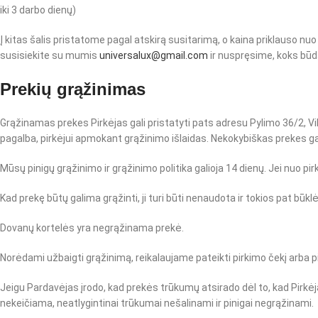
iki 3 darbo dienų)
Į kitas šalis pristatome pagal atskirą susitarimą, o kaina priklauso n
susisiekite su mumis
universalux@gmail.com
ir nuspręsime, koks bū
Prekių grąžinimas
Grąžinamas prekes Pirkėjas gali pristatyti pats adresu Pylimo 36/2, V
pagalba, pirkėjui apmokant grąžinimo išlaidas. Nekokybiškas prekes g
Mūsų pinigų grąžinimo ir grąžinimo politika galioja 14 dienų. Jei nuo pi
Kad prekę būtų galima grąžinti, ji turi būti nenaudota ir tokios pat būklės
Dovanų kortelės yra negrąžinama prekė.
Norėdami užbaigti grąžinimą, reikalaujame pateikti pirkimo čekį arba 
Jeigu Pardavėjas įrodo, kad prekės trūkumų atsirado dėl to, kad Pirkė
nekeičiama, neatlygintinai trūkumai nešalinami ir pinigai negrąžinami.