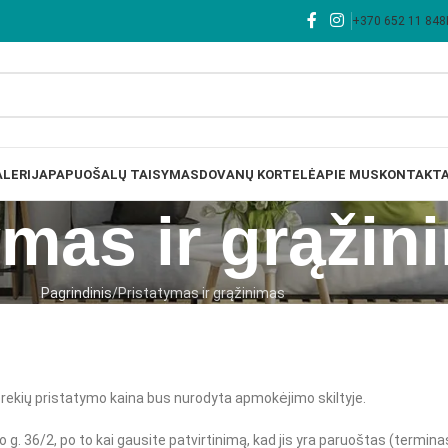
+370 652 11 848
LERIJA
PAPUOŠALŲ TAISYMAS
DOVANŲ KORTELĖ
APIE MUS
KONTAKTA
ymas ir grąžin
Pagrindinis
Pristatymas ir grąžinimas
prekių pristatymo kaina bus nurodyta apmokėjimo skiltyje.
o g. 36/2, po to kai gausite patvirtinimą, kad jis yra paruoštas (termina