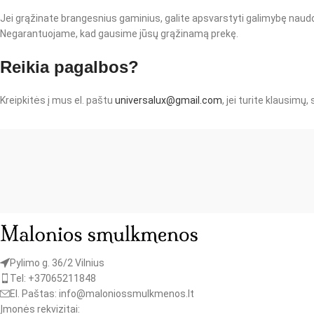
Jei grąžinate brangesnius gaminius, galite apsvarstyti galimybę naud
Negarantuojame, kad gausime jūsų grąžinamą prekę.
Reikia pagalbos?
Kreipkitės į mus el. paštu
universalux@gmail.com
, jei turite klausimų,
Pylimo g. 36/2 Vilnius
Tel: +37065211848
El. Paštas: info@maloniossmulkmenos.lt
Įmonės rekvizitai: