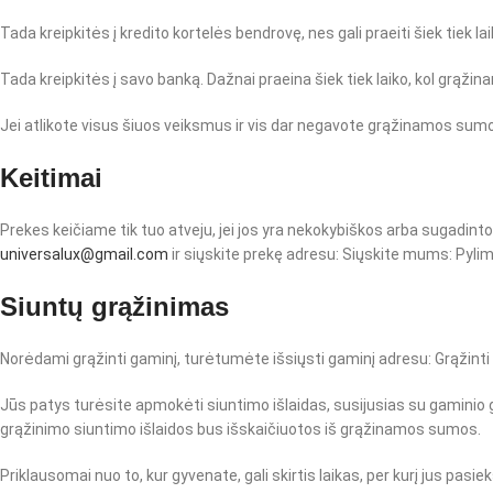
Tada kreipkitės į kredito kortelės bendrovę, nes gali praeiti šiek tiek l
Tada kreipkitės į savo banką. Dažnai praeina šiek tiek laiko, kol grąžin
Jei atlikote visus šiuos veiksmus ir vis dar negavote grąžinamos su
Keitimai
Prekes keičiame tik tuo atveju, jei jos yra nekokybiškos arba sugadintos
universalux@gmail.com
ir siųskite prekę adresu: Siųskite mums: Pylimo
Siuntų grąžinimas
Norėdami grąžinti gaminį, turėtumėte išsiųsti gaminį adresu: Grąžinti 
Jūs patys turėsite apmokėti siuntimo išlaidas, susijusias su gaminio g
grąžinimo siuntimo išlaidos bus išskaičiuotos iš grąžinamos sumos.
Priklausomai nuo to, kur gyvenate, gali skirtis laikas, per kurį jus pasie