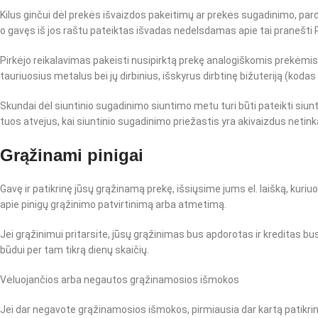
Kilus ginčui dėl prekės išvaizdos pakeitimų ar prekės sugadinimo, pard
o gavęs iš jos raštu pateiktas išvadas nedelsdamas apie tai pranešti P
Pirkėjo reikalavimas pakeisti nusipirktą prekę analogiškomis prekėmi
tauriuosius metalus bei jų dirbinius, išskyrus dirbtinę bižuteriją (kod
Skundai dėl siuntinio sugadinimo siuntimo metu turi būti pateikti siun
tuos atvejus, kai siuntinio sugadinimo priežastis yra akivaizdus net
Grąžinami pinigai
Gavę ir patikrinę jūsų grąžinamą prekę, išsiųsime jums el. laišką, ku
apie pinigų grąžinimo patvirtinimą arba atmetimą.
Jei grąžinimui pritarsite, jūsų grąžinimas bus apdorotas ir kreditas b
būdui per tam tikrą dienų skaičių.
Vėluojančios arba negautos grąžinamosios išmokos
Jei dar negavote grąžinamosios išmokos, pirmiausia dar kartą patikri