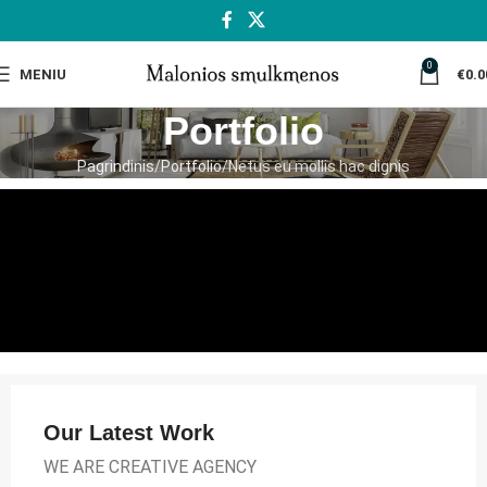
0
MENIU
€
0.0
Portfolio
Pagrindinis
Portfolio
Netus eu mollis hac dignis
Our Latest Work
WE ARE CREATIVE AGENCY