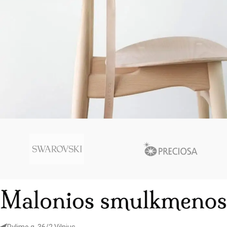
A lacus bibendum pulvinar
Furniture