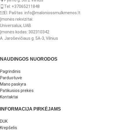
Pylimo g. 36/2 Vilnius
Tel: +37065211848
El. Paštas: info@maloniossmulkmenos.lt
Įmonės rekvizitai:
Universalux, UAB
Įmonės kodas: 302310342
A. Jaroševičiaus g. 5A-3, Vilnius
NAUDINGOS NUORODOS
Pagrindinis
Parduotuvė
Mano paskyra
Patikusios prekės
Kontaktai
INFORMACIJA PIRKĖJAMS
DUK
Krepšelis