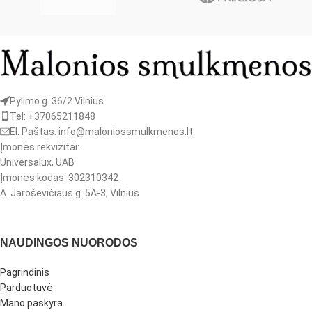
Pylimo g. 36/2 Vilnius
Tel: +37065211848
El. Paštas: info@maloniossmulkmenos.lt
Įmonės rekvizitai:
Universalux, UAB
Įmonės kodas: 302310342
A. Jaroševičiaus g. 5A-3, Vilnius
NAUDINGOS NUORODOS
Pagrindinis
Parduotuvė
Mano paskyra