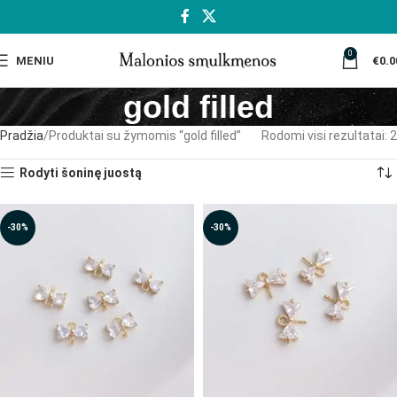
0
MENIU
€
0.0
gold filled
Pradžia
Produktai su žymomis “gold filled”
Rodomi visi rezultatai: 2
Rodyti šoninę juostą
-30%
-30%