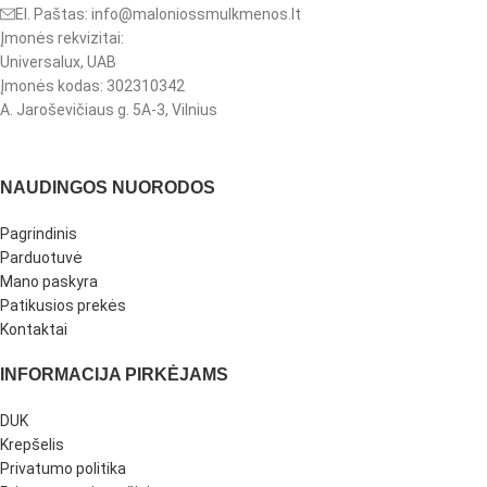
El. Paštas: info@maloniossmulkmenos.lt
Įmonės rekvizitai:
Universalux, UAB
Įmonės kodas: 302310342
A. Jaroševičiaus g. 5A-3, Vilnius
NAUDINGOS NUORODOS
Pagrindinis
Parduotuvė
Mano paskyra
Patikusios prekės
Kontaktai
INFORMACIJA PIRKĖJAMS
DUK
Krepšelis
Privatumo politika