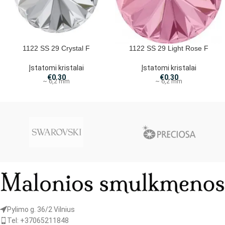
1122 SS 29 Crystal F
1122 SS 29 Light Rose F
Įstatomi kristalai
Įstatomi kristalai
€
0.30
€
0.30
~ 6,2 mm
~ 6,2 mm
Pylimo g. 36/2 Vilnius
Tel: +37065211848