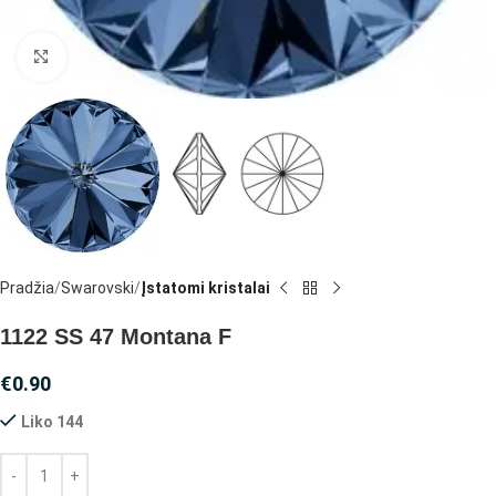
Spustelėkite, jei norite padidinti
Pradžia
Swarovski
Įstatomi kristalai
1122 SS 47 Montana F
€
0.90
Liko 144