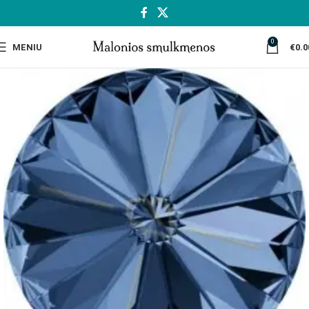
0
MENIU
€
0.0