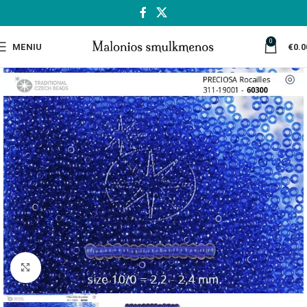
0
MENIU
€
0.0
Spustelėkite, jei norite padidinti