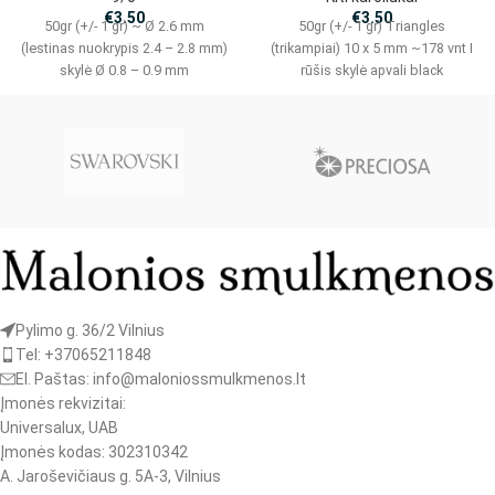
€
3.50
€
3.50
50gr (+/- 1 gr) ~ Ø 2.6 mm
50gr (+/- 1 gr) Triangles
(lestinas nuokrypis 2.4 – 2.8 mm)
(trikampiai) 10 x 5 mm ~178 vnt I
skylė Ø 0.8 – 0.9 mm
rūšis skylė apvali black
Pylimo g. 36/2 Vilnius
Tel: +37065211848
El. Paštas: info@maloniossmulkmenos.lt
Įmonės rekvizitai:
Universalux, UAB
Įmonės kodas: 302310342
A. Jaroševičiaus g. 5A-3, Vilnius