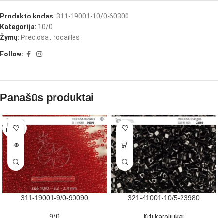
Produkto kodas:
311-19001-10/0-60300
Kategorija:
10/0
Žymų:
Preciosa
,
rocailles
Follow:
Panašūs produktai
IŠPAR
DUOTA
311-19001-9/0-90090
321-41001-10/5-23980
9/0
Kiti karoliukai