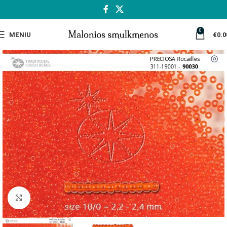
0
MENIU
€
0.0
Spustelėkite, jei norite padidinti