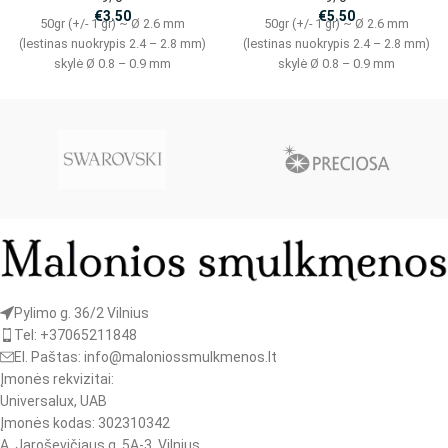
€
3.50
€
5.50
50gr (+/- 1 gr) ~ Ø 2.6 mm
50gr (+/- 1 gr) ~ Ø 2.6 mm
(lestinas nuokrypis 2.4 – 2.8 mm)
(lestinas nuokrypis 2.4 – 2.8 mm)
skylė Ø 0.8 – 0.9 mm
skylė Ø 0.8 – 0.9 mm
Pylimo g. 36/2 Vilnius
Tel: +37065211848
El. Paštas: info@maloniossmulkmenos.lt
Įmonės rekvizitai:
Universalux, UAB
Įmonės kodas: 302310342
A. Jaroševičiaus g. 5A-3, Vilnius