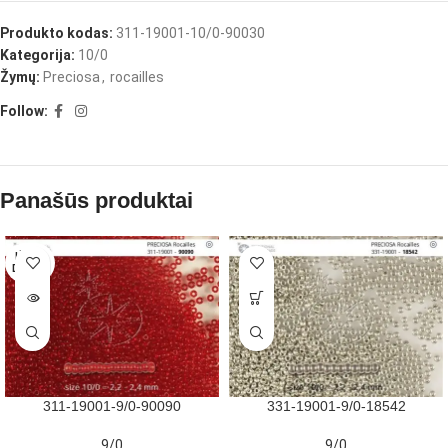
Produkto kodas:
311-19001-10/0-90030
Kategorija:
10/0
Žymų:
Preciosa
,
rocailles
Follow:
Panašūs produktai
IŠPAR
DUOTA
311-19001-9/0-90090
331-19001-9/0-18542
9/0
9/0