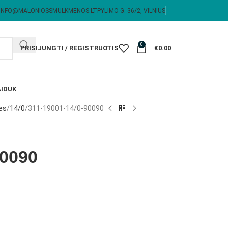
INFO@MALONIOSSMULKMENOS.LT
PYLIMO G. 36/2, VILNIUS
0
PRISIJUNGTI / REGISTRUOTIS
€
0.00
I
DUK
es
14/0
311-19001-14/0-90090
90090