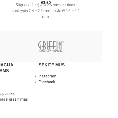
€
3.50
50gr (+/- 1 gr) ~ Ø 2.6 mm (lestinas
50gr (+/- 1 g
nuokrypis 2.4 – 2.8 mm) skylė Ø 0.8 – 0.9
nuokrypis 2.4 –
mm
ACIJA
SEKITE MUS
JAMS
Instagram
Facebook
 politika
as ir grąžinimas