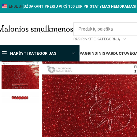
ENGLISH
UŽSAKANT PREKIŲ VIRŠ 100 EUR PRISTATYMAS NEMOKAMAS!
PASIRINKITE KATEGORIJĄ
NARŠYTI KATEGORIJAS
PAGRINDINIS
PARDUOTUVĖ
GA