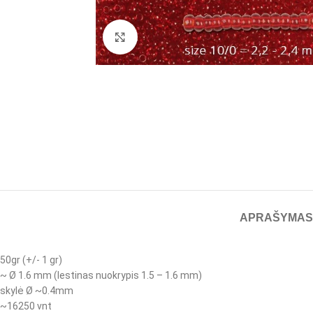
Spustelėkite, jei norite padidinti
APRAŠYMAS
50gr (+/- 1 gr)
~ Ø 1.6 mm (lestinas nuokrypis 1.5 – 1.6 mm)
skylė Ø ~0.4mm
~16250 vnt