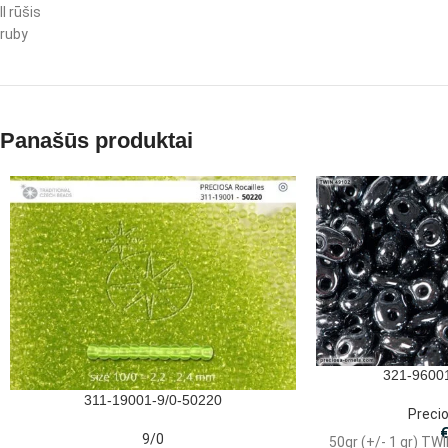
II rūšis
ruby
Panašūs produktai
321-96001
311-19001-9/0-50220
Preci
9/0
50gr (+/- 1 gr) T