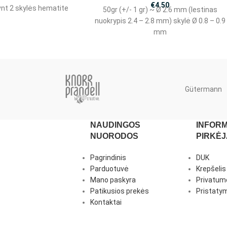
€
4.50
nt 2 skylės hematite
50gr (+/- 1 gr) ~ Ø 2.6 mm (lestinas
nuokrypis 2.4 – 2.8 mm) skylė Ø 0.8 – 0.9
mm
Gütermann
NAUDINGOS
INFORM
NUORODOS
PIRKĖ
Pagrindinis
DUK
Parduotuvė
Krepšelis
Mano paskyra
Privatumo
Patikusios prekės
Pristatym
Kontaktai