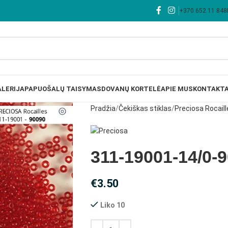
+370 652 11 848
LERIJA
PAPUOŠALŲ TAISYMAS
DOVANŲ KORTELĖ
APIE MUS
KONTAKTA
Pradžia
Čekiškas stiklas
Preciosa Rocaill
311-19001-14/0-
€
3.50
Liko 10