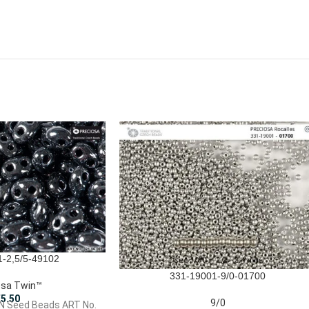
-2,5/5-49102
331-19001-9/0-01700
osa Twin™
€
5.50
9/0
WIN Seed Beads ART No.