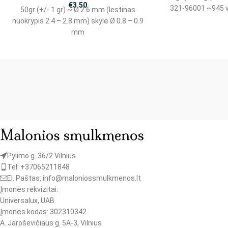
€
3.50
321-96001 ~945 v
50gr (+/- 1 gr) ~ Ø 2.6 mm (lestinas
nuokrypis 2.4 – 2.8 mm) skylė Ø 0.8 – 0.9
mm
Pylimo g. 36/2 Vilnius
Tel: +37065211848
El. Paštas: info@maloniossmulkmenos.lt
Įmonės rekvizitai:
Universalux, UAB
Įmonės kodas: 302310342
A. Jaroševičiaus g. 5A-3, Vilnius