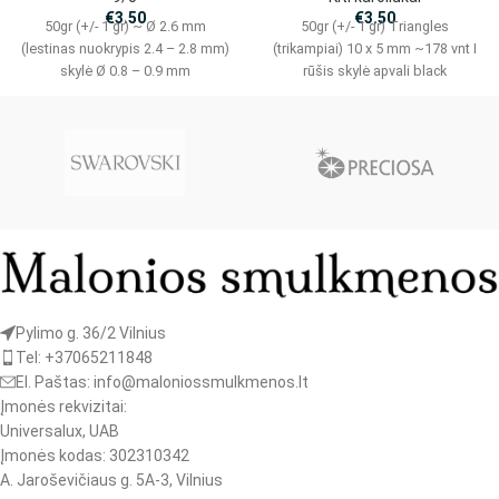
€
3.50
€
3.50
50gr (+/- 1 gr) ~ Ø 2.6 mm
50gr (+/- 1 gr) Triangles
(lestinas nuokrypis 2.4 – 2.8 mm)
(trikampiai) 10 x 5 mm ~178 vnt I
skylė Ø 0.8 – 0.9 mm
rūšis skylė apvali black
Pylimo g. 36/2 Vilnius
Tel: +37065211848
El. Paštas: info@maloniossmulkmenos.lt
Įmonės rekvizitai:
Universalux, UAB
Įmonės kodas: 302310342
A. Jaroševičiaus g. 5A-3, Vilnius