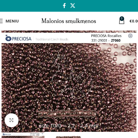
0
MENIU
€
0.0
Spustelėkite, jei norite padidinti