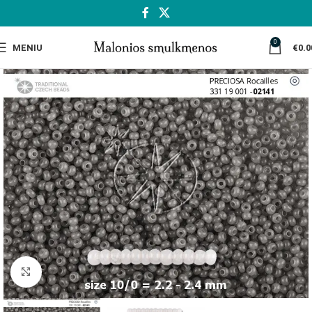
0
MENIU
€
0.0
Spustelėkite, jei norite padidinti