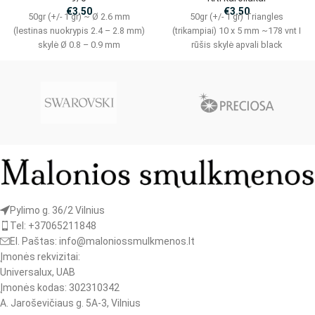
€
3.50
€
3.50
50gr (+/- 1 gr) ~ Ø 2.6 mm
50gr (+/- 1 gr) Triangles
(lestinas nuokrypis 2.4 – 2.8 mm)
(trikampiai) 10 x 5 mm ~178 vnt I
skylė Ø 0.8 – 0.9 mm
rūšis skylė apvali black
Pylimo g. 36/2 Vilnius
Tel: +37065211848
El. Paštas: info@maloniossmulkmenos.lt
Įmonės rekvizitai:
Universalux, UAB
Įmonės kodas: 302310342
A. Jaroševičiaus g. 5A-3, Vilnius