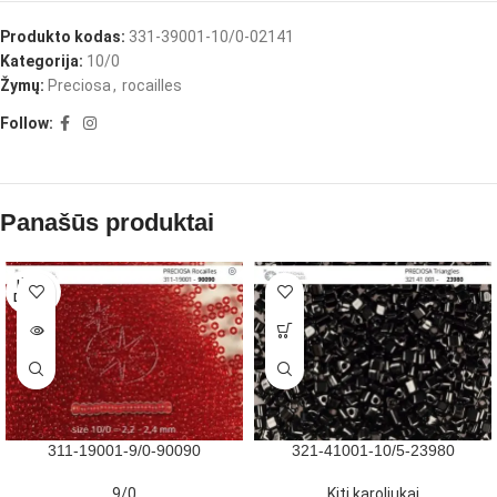
Produkto kodas:
331-39001-10/0-02141
Kategorija:
10/0
Žymų:
Preciosa
,
rocailles
Follow:
Panašūs produktai
IŠPAR
DUOTA
311-19001-9/0-90090
321-41001-10/5-23980
9/0
Kiti karoliukai