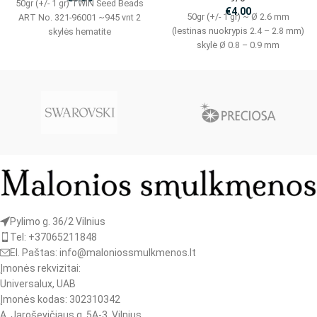
50gr (+/- 1 gr) TWIN Seed Beads
€
4.00
50gr (+/- 1 gr) ~ Ø 2.6 mm
ART No. 321-96001 ~945 vnt 2
(lestinas nuokrypis 2.4 – 2.8 mm)
skylės hematite
skylė Ø 0.8 – 0.9 mm
Pylimo g. 36/2 Vilnius
Tel: +37065211848
El. Paštas: info@maloniossmulkmenos.lt
Įmonės rekvizitai:
Universalux, UAB
Įmonės kodas: 302310342
A. Jaroševičiaus g. 5A-3, Vilnius