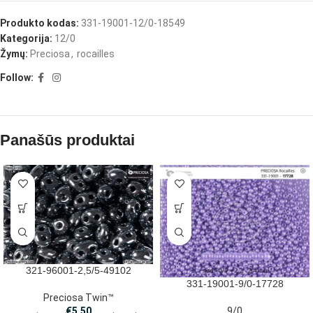
Produkto kodas:
331-19001-12/0-18549
Kategorija:
12/0
Žymų:
Preciosa
,
rocailles
Follow:
Panašūs produktai
321-96001-2,5/5-49102
331-19001-9/0-17728
Preciosa Twin™
9/0
€
5.50