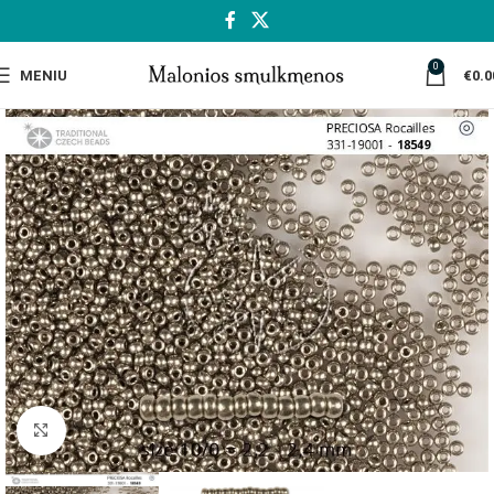
0
MENIU
€
0.0
Spustelėkite, jei norite padidinti