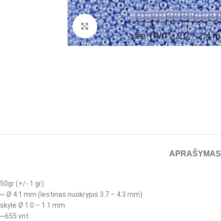
Spustelėkite, jei norite padidinti
APRAŠYMAS
50gr (+/- 1 gr)
~ Ø 4.1 mm (lestinas nuokrypis 3.7 – 4.3 mm)
skylė Ø 1.0 – 1.1 mm
~655 vnt