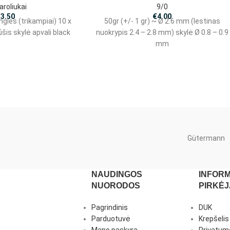
karoliukai
9/0
€
3.50
€
4.00
angles (trikampiai) 10 x
50gr (+/- 1 gr) ~ Ø 2.6 mm (lestinas
šis skylė apvali black
nuokrypis 2.4 – 2.8 mm) skylė Ø 0.8 – 0.9
mm
Gütermann
NAUDINGOS
INFORM
NUORODOS
PIRKĖ
Pagrindinis
DUK
Parduotuvė
Krepšelis
Mano paskyra
Privatumo