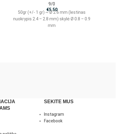
9/0
€
5.50
50gr (+/- 1 gr) ~ Ø 2.6 mm (lestinas
50gr (+/- 1 g
nuokrypis 2.4 – 2.8 mm) skylė Ø 0.8 – 0.9
nuokrypis 2.4 –
mm
ACIJA
SEKITE MUS
JAMS
Instagram
Facebook
 politika