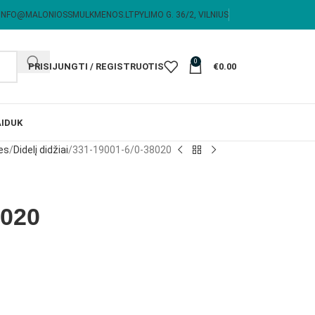
INFO@MALONIOSSMULKMENOS.LT
PYLIMO G. 36/2, VILNIUS
0
PRISIJUNGTI / REGISTRUOTIS
€
0.00
I
DUK
es
Didelį didžiai
331-19001-6/0-38020
8020