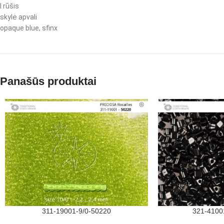
I rūšis
skylė apvali
opaque blue, sfinx
Panašūs produktai
311-19001-9/0-50220
321-4100