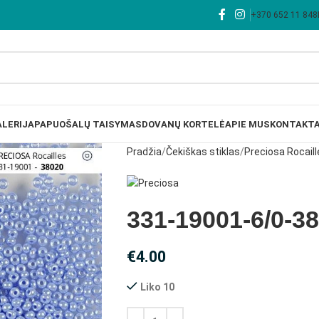
+370 652 11 848
LERIJA
PAPUOŠALŲ TAISYMAS
DOVANŲ KORTELĖ
APIE MUS
KONTAKTA
Pradžia
Čekiškas stiklas
Preciosa Rocaill
331-19001-6/0-3
€
4.00
Liko 10