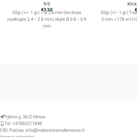
9/0
Kiti 
€
3.50
50gr (+/- 1 gr) ~ Ø 2.6 mm (lestinas
50gr (+/- 1 gr) Tri
nuokrypis 2.4 – 2.8 mm) skylė Ø 0.8 – 0.9
5 mm ~178 vnt I rū
mm
Pylimo g. 36/2 Vilnius
Tel: +37065211848
El. Paštas: info@maloniossmulkmenos.lt
Įmonės rekvizitai: