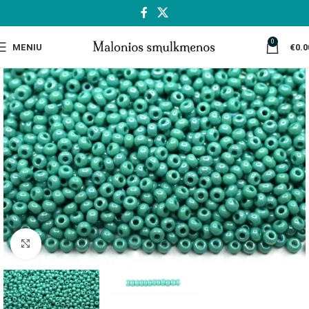
0
MENIU
€
0.0
Spustelėkite, jei norite padidinti