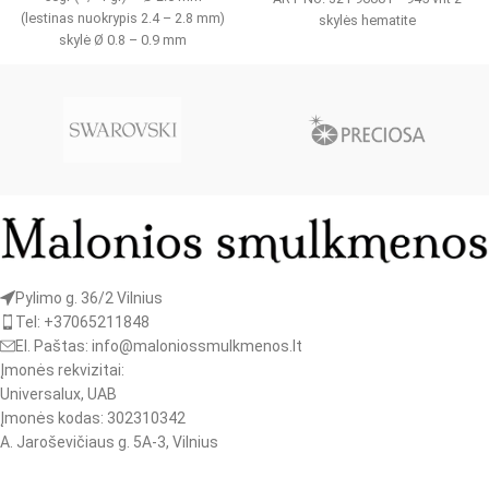
(lestinas nuokrypis 2.4 – 2.8 mm)
skylės hematite
skylė Ø 0.8 – 0.9 mm
Pylimo g. 36/2 Vilnius
Tel: +37065211848
El. Paštas: info@maloniossmulkmenos.lt
Įmonės rekvizitai:
Universalux, UAB
Įmonės kodas: 302310342
A. Jaroševičiaus g. 5A-3, Vilnius