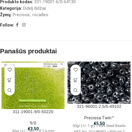
Produkto kodas:
331-19001-6/0-64130
Kategorija:
Didelį didžiai
Žymų:
Preciosa
,
rocailles
Follow:
Panašūs produktai
321-96001-2,5/5-49102
311-19001-9/0-50220
Preciosa Twin™
9/0
€
5.50
50gr (+/- 1 gr) TWIN Seed Beads
€
3.50
50gr (+/- 1 gr) ~ Ø 2.6 mm
ART No. 321-96001 ~945 vnt 2