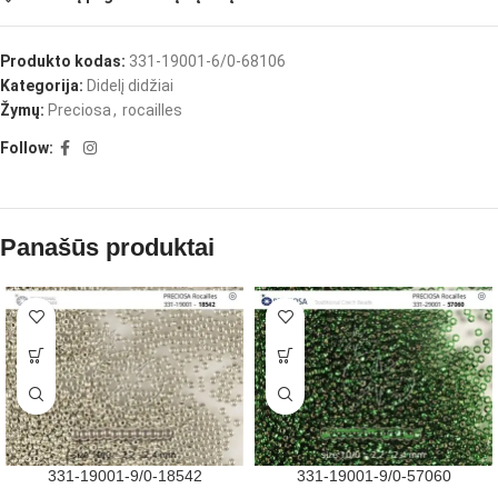
Produkto kodas:
331-19001-6/0-68106
Kategorija:
Didelį didžiai
Žymų:
Preciosa
,
rocailles
Follow:
Panašūs produktai
331-19001-9/0-18542
331-19001-9/0-57060