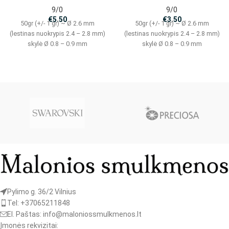
9/0
9/0
€
5.50
€
3.50
50gr (+/- 1 gr) ~ Ø 2.6 mm
50gr (+/- 1 gr) ~ Ø 2.6 mm
(lestinas nuokrypis 2.4 – 2.8 mm)
(lestinas nuokrypis 2.4 – 2.8 mm)
skylė Ø 0.8 – 0.9 mm
skylė Ø 0.8 – 0.9 mm
Pylimo g. 36/2 Vilnius
Tel: +37065211848
El. Paštas: info@maloniossmulkmenos.lt
Įmonės rekvizitai: