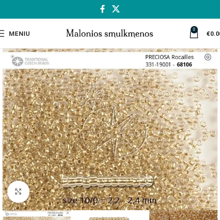
0
MENIU
€
0.0
Spustelėkite, jei norite padidinti