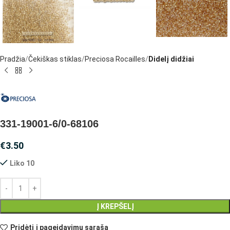
Pradžia
Čekiškas stiklas
Preciosa Rocailles
Didelį didžiai
331-19001-6/0-68106
€
3.50
Liko 10
Į KREPŠELĮ
Pridėti į pageidavimų sąrašą