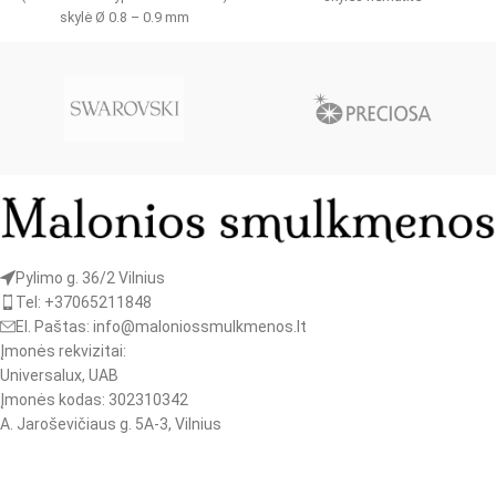
skylė Ø 0.8 – 0.9 mm
Pylimo g. 36/2 Vilnius
Tel: +37065211848
El. Paštas: info@maloniossmulkmenos.lt
Įmonės rekvizitai:
Universalux, UAB
Įmonės kodas: 302310342
A. Jaroševičiaus g. 5A-3, Vilnius