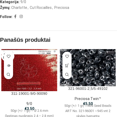
Kategorija:
9/0
Žymų:
Charlotte
,
Cut Rocailles
,
Preciosa
Follow:
Panašūs produktai
IŠPAR
DUOTA
321-96001-2,5/5-49102
311-19001-9/0-90090
Preciosa Twin™
9/0
€
5.50
50gr (+/- 1 gr) TWIN Seed Beads
€
3.50
50gr (+/- 1 gr) ~ Ø 2.6 mm
ART No. 321-96001 ~945 vnt 2
(lestinas nuokrypis 2.4 – 2.8 mm)
skylės hematite