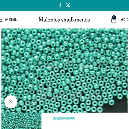
0
MENIU
€
0.0
Spustelėkite, jei norite padidinti