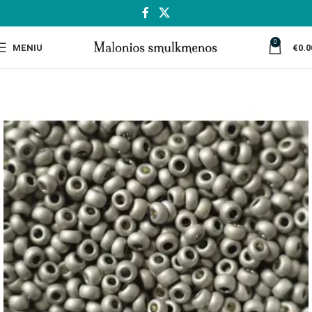
0
MENIU
€
0.0