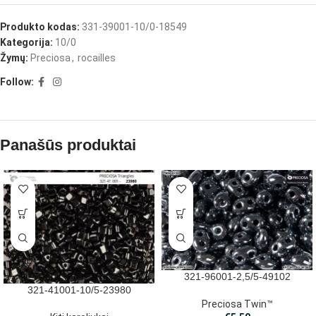
Produkto kodas:
331-39001-10/0-18549
Kategorija:
10/0
Žymų:
Preciosa
,
rocailles
Follow:
Panašūs produktai
321-96001-2,5/5-49102
321-41001-10/5-23980
Preciosa Twin™