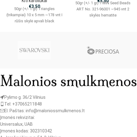
Kiti karoliukai
€
5.50
50gr (+/- 1 gr) TWIN Seed Beads
€
3.50
50gr (+/- 1 gr) Triangles
ART No. 321-96001 ~945 vnt 2
(trikampiai) 10 x 5 mm ~178 vnt I
skylės hematite
rūšis skylė apvali black
Pylimo g. 36/2 Vilnius
Tel: +37065211848
El. Paštas: info@maloniossmulkmenos.lt
Įmonės rekvizitai:
Universalux, UAB
Įmonės kodas: 302310342