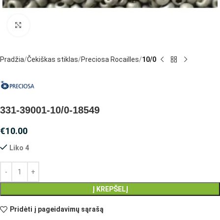
Spustelėkite, jei norite padidinti
Pradžia
Čekiškas stiklas
Preciosa Rocailles
10/0
331-39001-10/0-18549
€
10.00
Liko 4
Į KREPŠELĮ
Pridėti į pageidavimų sąrašą