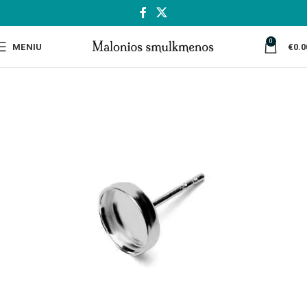
0
MENIU
€
0.0