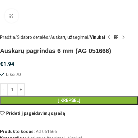
Spustelėkite, jei norite padidinti
Pradžia
Sidabro detalės
Auskarų užsegimai
Vinukai
Auskarų pagrindas 6 mm (AG 051666)
€
1.94
Liko 70
Į KREPŠELĮ
Pridėti į pageidavimų sąrašą
Produkto kodas:
AG 051666