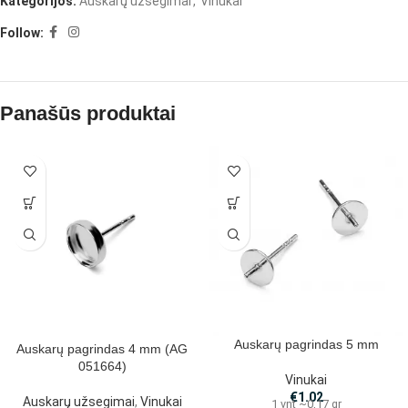
Kategorijos:
Auskarų užsegimai
,
Vinukai
Follow:
Panašūs produktai
Auskarų pagrindas 5 mm
Auskarų pagrindas 4 mm (AG
051664)
Vinukai
€
1.02
Auskarų užsegimai
,
Vinukai
1 vnt ~0,17 gr