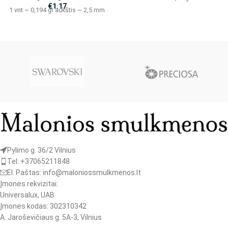
€
1.17
1 vnt ~ 0,194 gr aukštis ~ 2,5 mm
Pylimo g. 36/2 Vilnius
Tel: +37065211848
El. Paštas: info@maloniossmulkmenos.lt
Įmonės rekvizitai:
Universalux, UAB
Įmonės kodas: 302310342
A. Jaroševičiaus g. 5A-3, Vilnius