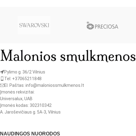
Pylimo g. 36/2 Vilnius
Tel: +37065211848
El. Paštas: info@maloniossmulkmenos.lt
Įmonės rekvizitai:
Universalux, UAB
Įmonės kodas: 302310342
A. Jaroševičiaus g. 5A-3, Vilnius
NAUDINGOS NUORODOS