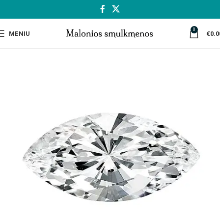
0
MENIU
€
0.0