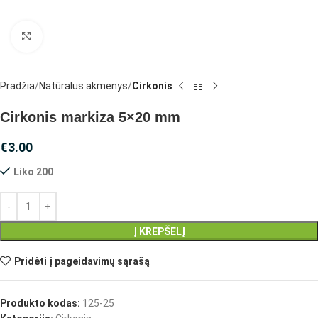
Spustelėkite, jei norite padidinti
Pradžia
Natūralus akmenys
Cirkonis
Cirkonis markiza 5×20 mm
€
3.00
Liko 200
Į KREPŠELĮ
Pridėti į pageidavimų sąrašą
Produkto kodas:
125-25