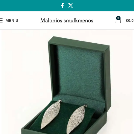
0
MENIU
€
0.0