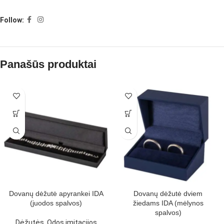
Follow:
Panašūs produktai
Dovanų dėžutė apyrankei IDA
Dovanų dėžutė dviem
(juodos spalvos)
žiedams IDA (mėlynos
spalvos)
Dėžutės
,
Odos imitacijos