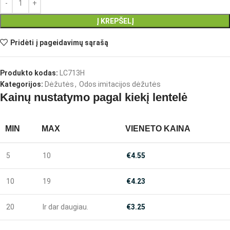
Į KREPŠELĮ
Pridėti į pageidavimų sąrašą
Produkto kodas:
LC713H
Kategorijos:
Dėžutės
,
Odos imitacijos dėžutės
Kainų nustatymo pagal kiekį lentelė
MIN
MAX
VIENETO KAINA
5
10
€
4.55
10
19
€
4.23
20
Ir dar daugiau.
€
3.25