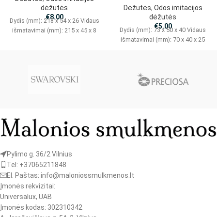
dėžutės
Dėžutės
,
Odos imitacijos
€
8.00
dėžutės
Dydis (mm): 218 x 54 x 26 Vidaus
€
5.00
Dydis (mm): 73 x 50 x 40 Vidaus
išmatavimai (mm): 215 x 45 x 8
išmatavimai (mm): 70 x 40 x 25
Pylimo g. 36/2 Vilnius
Tel: +37065211848
El. Paštas: info@maloniossmulkmenos.lt
Įmonės rekvizitai:
Universalux, UAB
Įmonės kodas: 302310342