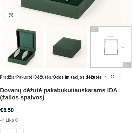
Spustelėkite, jei norite padidinti
Pradžia
Pakuotė
Dėžutės
Odos imitacijos dėžutės
Dovanų dėžutė pakabukui/auskarams IDA
(žalios spalvos)
€
6.50
Liko 8