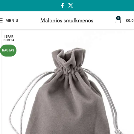
0
MENIU
€
0.0
IŠPAR
DUOTA
NAUJAS