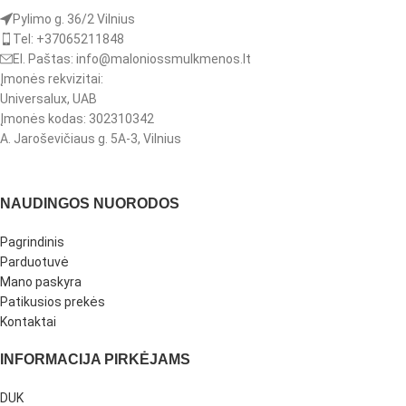
Pylimo g. 36/2 Vilnius
Tel: +37065211848
El. Paštas: info@maloniossmulkmenos.lt
Įmonės rekvizitai:
Universalux, UAB
Įmonės kodas: 302310342
A. Jaroševičiaus g. 5A-3, Vilnius
NAUDINGOS NUORODOS
Pagrindinis
Parduotuvė
Mano paskyra
Patikusios prekės
Kontaktai
INFORMACIJA PIRKĖJAMS
DUK