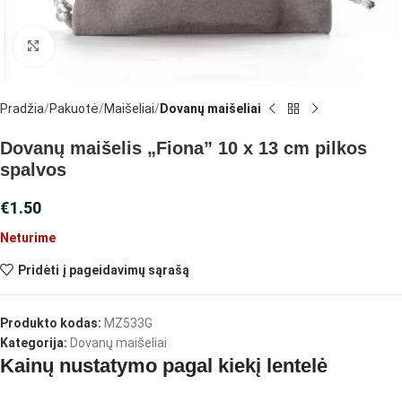
Spustelėkite, jei norite padidinti
Pradžia
Pakuotė
Maišeliai
Dovanų maišeliai
Dovanų maišelis „Fiona” 10 x 13 cm pilkos
spalvos
€
1.50
Neturime
Pridėti į pageidavimų sąrašą
Produkto kodas:
MZ533G
Kategorija:
Dovanų maišeliai
Kainų nustatymo pagal kiekį lentelė