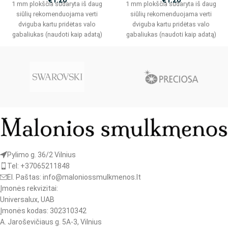
€
1.20
€
1.20
1 mm plokščia sudaryta iš daug
1 mm plokščia sudaryta iš daug
siūlių rekomenduojama verti
siūlių rekomenduojama verti
dviguba kartu pridėtas valo
dviguba kartu pridėtas valo
gabaliukas (naudoti kaip adatą)
gabaliukas (naudoti kaip adatą)
nuotraukoje pavaizduota spalva,
nuotraukoje pavaizduota spalva,
Pylimo g. 36/2 Vilnius
Tel: +37065211848
El. Paštas: info@maloniossmulkmenos.lt
Įmonės rekvizitai:
Universalux, UAB
Įmonės kodas: 302310342
A. Jaroševičiaus g. 5A-3, Vilnius