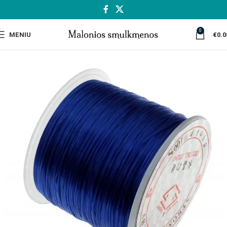
0
MENIU
€
0.0