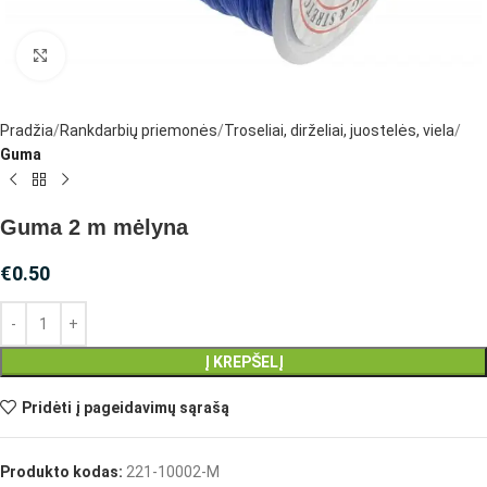
Spustelėkite, jei norite padidinti
Pradžia
Rankdarbių priemonės
Troseliai, dirželiai, juostelės, viela
Guma
Guma 2 m mėlyna
€
0.50
Į KREPŠELĮ
Pridėti į pageidavimų sąrašą
Produkto kodas:
221-10002-M