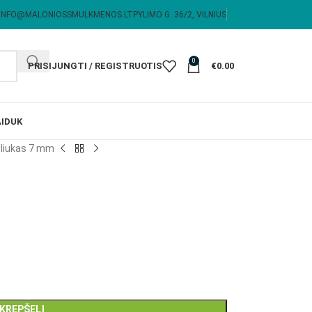
INFO@MALONIOSSMULKMENOS.LT
PYLIMO G. 36/2, VILNIUS
0
PRISIJUNGTI / REGISTRUOTIS
€
0.00
I
DUK
oliukas 7 mm
m
 KREPŠELĮ