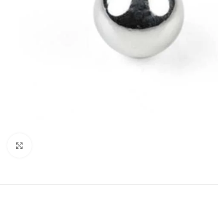
Spustelėkite, jei norite padidinti