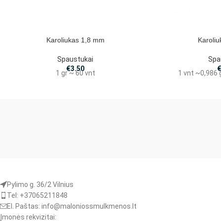
Karoliukas 1,8 mm
Karoli
Spaustukai
Spa
€
3.50
1 gr ~ 60 vnt
1 vnt ~0,986
Pylimo g. 36/2 Vilnius
Tel: +37065211848
El. Paštas: info@maloniossmulkmenos.lt
Įmonės rekvizitai: