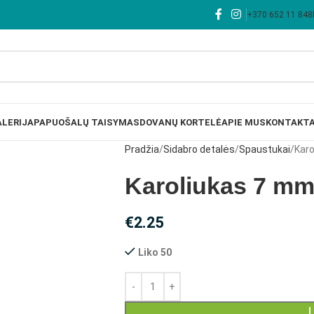
+370 652 11 848
LERIJA
PAPUOŠALŲ TAISYMAS
DOVANŲ KORTELĖ
APIE MUS
KONTAKTA
Pradžia
Sidabro detalės
Spaustukai
Kar
Karoliukas 7 m
€
2.25
Liko 50
Į