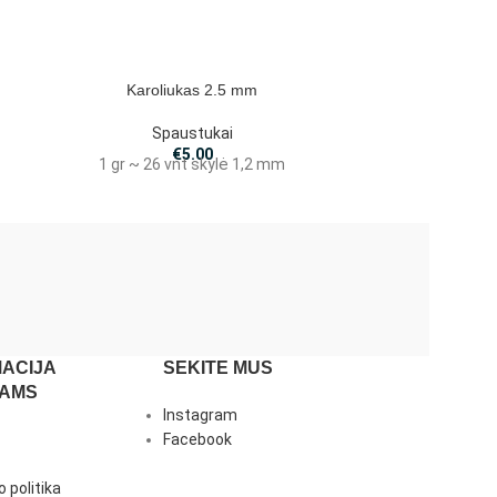
Karoliukas 2.5 mm
Kar
Spaustukai
€
5.00
1 gr ~ 26 vnt skylė 1,2 mm
1 gr ~ 1
ACIJA
SEKITE MUS
JAMS
Instagram
Facebook
 politika