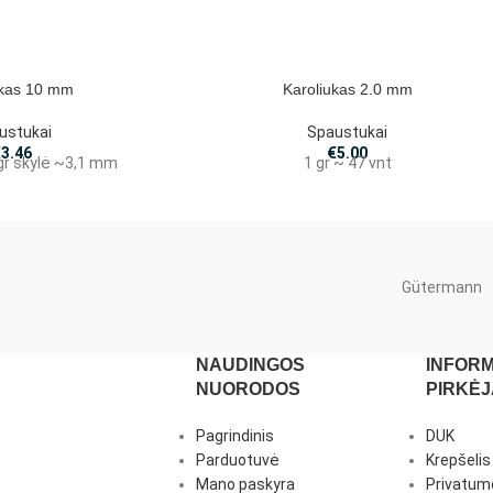
ukas 10 mm
Karoliukas 2.0 mm
ustukai
Spaustukai
€
3.46
€
5.00
 gr skylė ~3,1 mm
1 gr ~ 47 vnt
Gütermann
NAUDINGOS
INFORM
NUORODOS
PIRKĖ
Pagrindinis
DUK
Parduotuvė
Krepšelis
Mano paskyra
Privatumo