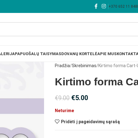
+370 652 11 848
LERIJA
PAPUOŠALŲ TAISYMAS
DOVANŲ KORTELĖ
APIE MUS
KONTAKTA
Pradžia
Skrebinimas
Kirtimo forma Cart-
Kirtimo forma Ca
€
5.00
€
9.00
Neturime
Pridėti į pageidavimų sąrašą