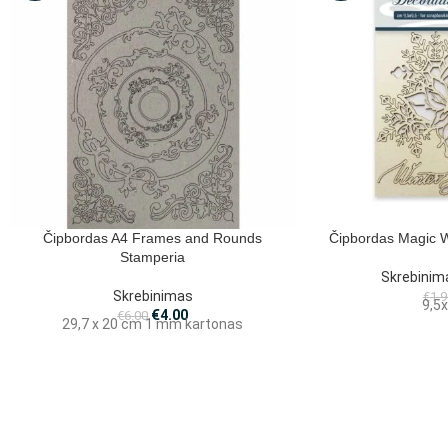
Čipbordas A4 Frames and Rounds
Čipbordas Magic W
Stamperia
Skrebinim
Skrebinimas
€
1.9
9,5
€
4.00
€
6.00
29,7 x 20 cm 1 mm kartonas