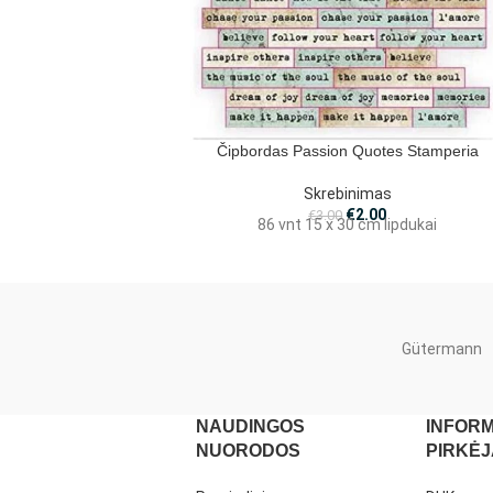
Čipbordas Passion Quotes Stamperia
Skrebinimas
€
2.00
€
3.00
86 vnt 15 x 30 cm lipdukai
Gütermann
NAUDINGOS
INFORM
NUORODOS
PIRKĖ