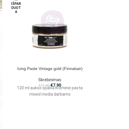
IŠPAR
DUOT
A
Icing Paste Vintage gold (Finnabair)
Impasto dažai
Skrebinimas
S
€
7.90
€
11.40
120 ml aukso spalva Kreminė pasta
75 ml Tiršti ak
mixed media darbams
kaip s