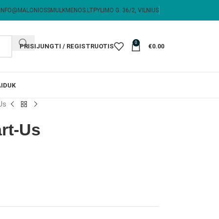
INFO@MALONIOSSMULKMENOS.LT
PYLIMO G. 36/2, VILNIUS
0
PRISIJUNGTI / REGISTRUOTIS
€
0.00
I
DUK
Us
rt-Us