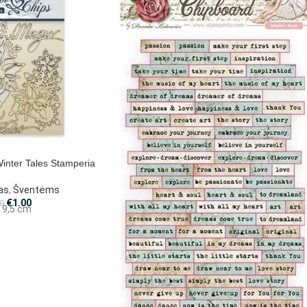
inter Tales Stamperia
as
,
Šventėms
€
1.00
0
x 9,5 cm