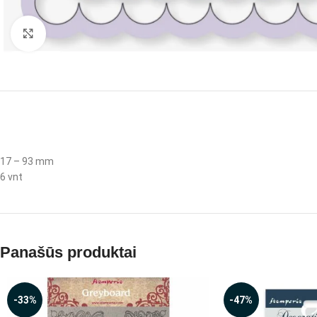
Spustelėkite, jei norite padidinti
17 – 93 mm
6 vnt
Panašūs produktai
-33%
-47%