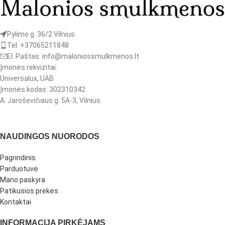
Pylimo g. 36/2 Vilnius
Tel: +37065211848
El. Paštas: info@maloniossmulkmenos.lt
Įmonės rekvizitai:
Universalux, UAB
Įmonės kodas: 302310342
A. Jaroševičiaus g. 5A-3, Vilnius
NAUDINGOS NUORODOS
Pagrindinis
Parduotuvė
Mano paskyra
Patikusios prekės
Kontaktai
INFORMACIJA PIRKĖJAMS