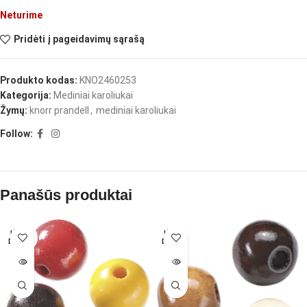
Neturime
Pridėti į pageidavimų sąrašą
Produkto kodas:
KNO2460253
Kategorija:
Mediniai karoliukai
Žymų:
knorr prandell
,
mediniai karoliukai
Follow:
Panašūs produktai
IŠPAR
IŠPAR
DUOTA
DUOTA