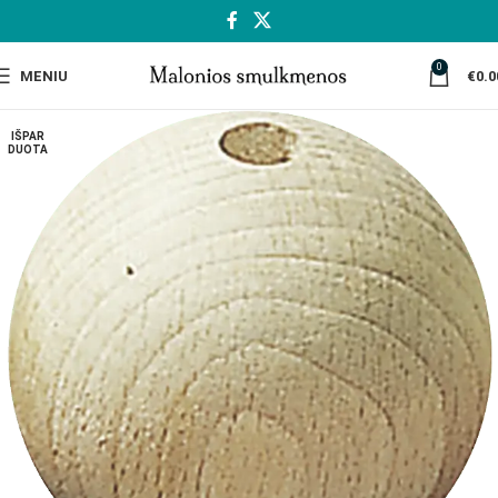
0
MENIU
€
0.0
IŠPAR
DUOTA