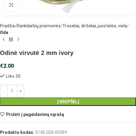
Spustelėkite, jei norite padidinti
Pradžia
Rankdarbių priemonės
Troseliai, dirželiai, juostelės, viela
Oda
Odinė virvutė 2 mm ivory
€
2.00
Liko 30
Į KREPŠELĮ
Pridėti į pageidavimų sąrašą
Produkto kodas:
5142-020-IVORY