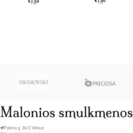
€
1.50
€
1.50
1 m
1 m
Pylimo g. 36/2 Vilnius