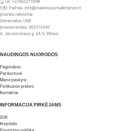
Tel: +37065211848
El. Paštas: info@maloniossmulkmenos.lt
Įmonės rekvizitai:
Universalux, UAB
Įmonės kodas: 302310342
A. Jaroševičiaus g. 5A-3, Vilnius
NAUDINGOS NUORODOS
Pagrindinis
Parduotuvė
Mano paskyra
Patikusios prekės
Kontaktai
INFORMACIJA PIRKĖJAMS
DUK
Krepšelis
Privatumo politika