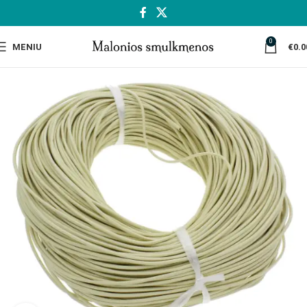
0
MENIU
€
0.0