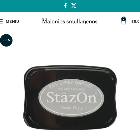
0
MENIU
€
0.0
-33%