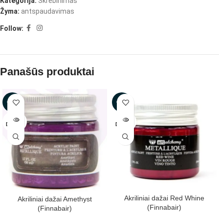
Kategorija:
Skrebinimas
Žyma:
antspaudavimas
Follow:
Panašūs produktai
-29%
-29%
IŠPAR
IŠPAR
DUOTA
DUOTA
Akriliniai dažai Red Whine
Akriliniai dažai Amethyst
(Finnabair)
(Finnabair)