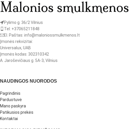
Pylimo g. 36/2 Vilnius
Tel: +37065211848
El. Paštas: info@maloniossmulkmenos.lt
Įmonės rekvizitai:
Universalux, UAB
Įmonės kodas: 302310342
A. Jaroševičiaus g. 5A-3, Vilnius
NAUDINGOS NUORODOS
Pagrindinis
Parduotuvė
Mano paskyra
Patikusios prekės
Kontaktai