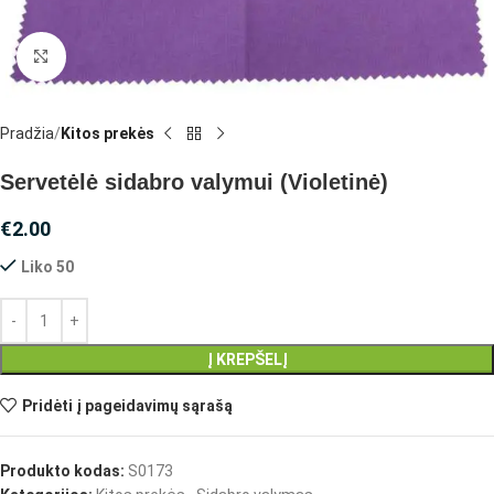
Spustelėkite, jei norite padidinti
Pradžia
Kitos prekės
Servetėlė sidabro valymui (Violetinė)
€
2.00
Liko 50
Į KREPŠELĮ
Pridėti į pageidavimų sąrašą
Produkto kodas:
S0173