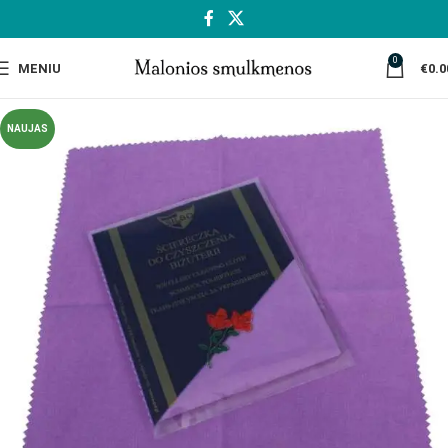
0
MENIU
€
0.0
NAUJAS