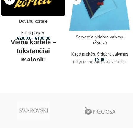
Dovanų kortelė
Kitos prekės
Servetėlė sidabro valymui
€
20.00
–
€
100.00
Viena kortelė –
(Žydra)
tūkstančiai
Kitos prekės
,
Sidabro valymas
malonių
€
2.00
Didys (mm): 240 x 200 Neskalbti
smulkmenų!
Šia kortele galite atsiskaityti už
visas prekes
www.maloniossmulkmenos.lt
elektroninėje
parduotuvėje.Kortelės galiojimo
terminas 12 mėnesių.