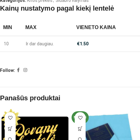
Kategorijos:
Kitos prekės
,
Sidabro valymas
Kainų nustatymo pagal kiekį lentelė
MIN
MAX
VIENETO KAINA
10
Ir dar daugiau.
€
1.50
Follow:
Panašūs produktai
NAUJAS