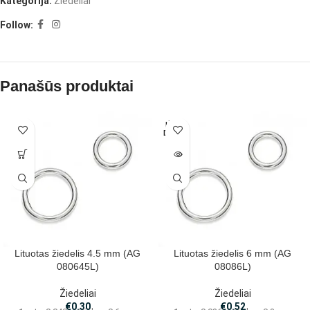
Kategorija:
Žiedeliai
Follow:
Panašūs produktai
IŠPAR
DUOTA
Lituotas žiedelis 4.5 mm (AG
Lituotas žiedelis 6 mm (AG
080645L)
08086L)
Žiedeliai
Žiedeliai
€
0.30
€
0.52