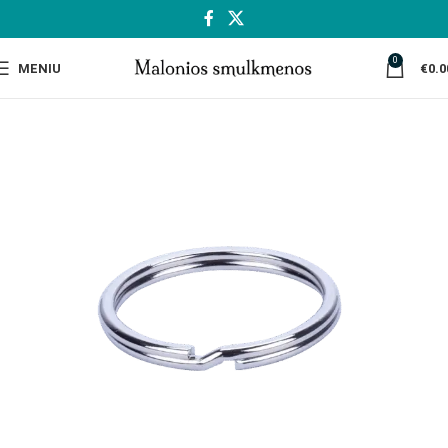
0
MENIU
€
0.0