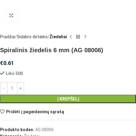
Spustelėkite, jei norite padidinti
Pradžia
Sidabro detalės
Žiedeliai
Spiralinis žiedelis 6 mm (AG 08006)
€
0.61
Liko 500
Į KREPŠELĮ
Pridėti į pageidavimų sąrašą
Produkto kodas:
AG 08006