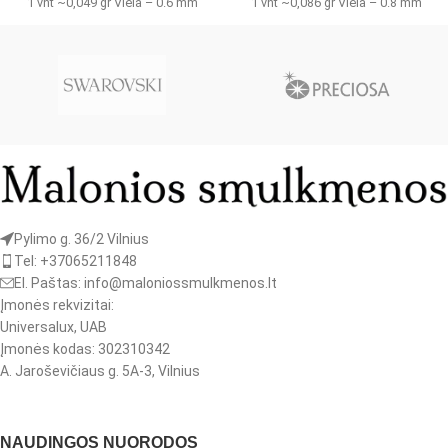
1 vnt ~0,049 gr Viela – 0.6 mm
1 vnt ~0,086 gr Viela – 0.8 mm
Pylimo g. 36/2 Vilnius
Tel: +37065211848
El. Paštas: info@maloniossmulkmenos.lt
Įmonės rekvizitai:
Universalux, UAB
Įmonės kodas: 302310342
A. Jaroševičiaus g. 5A-3, Vilnius
NAUDINGOS NUORODOS