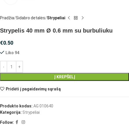
Pradžia
Sidabro detalės
Strypeliai
Strypelis 40 mm Ø 0.6 mm su burbuliuku
€
0.50
Liko 94
Į KREPŠELĮ
Pridėti į pageidavimų sąrašą
Produkto kodas:
AG 010640
Kategorija:
Strypeliai
Follow: