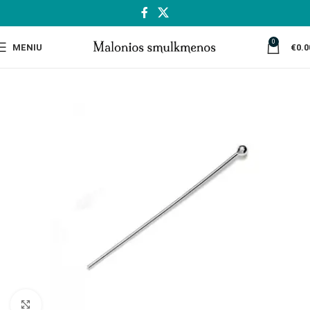
0
MENIU
€
0.0
Spustelėkite, jei norite padidinti