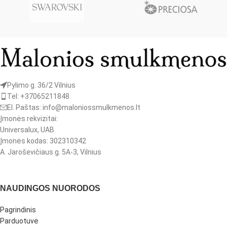
Pylimo g. 36/2 Vilnius
Tel: +37065211848
El. Paštas: info@maloniossmulkmenos.lt
Įmonės rekvizitai:
Universalux, UAB
Įmonės kodas: 302310342
A. Jaroševičiaus g. 5A-3, Vilnius
NAUDINGOS NUORODOS
Pagrindinis
Parduotuvė