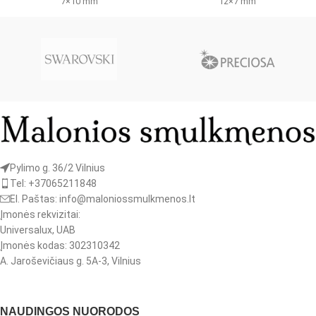
7×10 mm
12×7 mm
Pylimo g. 36/2 Vilnius
Tel: +37065211848
El. Paštas: info@maloniossmulkmenos.lt
Įmonės rekvizitai:
Universalux, UAB
Įmonės kodas: 302310342
A. Jaroševičiaus g. 5A-3, Vilnius
NAUDINGOS NUORODOS