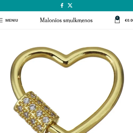
0
MENIU
€
0.0