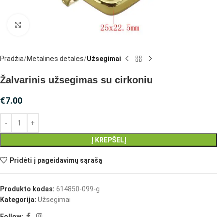
Spustelėkite, jei norite padidinti
Pradžia
Metalinės detalės
Užsegimai
Žalvarinis užsegimas su cirkoniu
€
7.00
Į KREPŠELĮ
Pridėti į pageidavimų sąrašą
Produkto kodas:
614850-099-g
Kategorija:
Užsegimai
Follow: