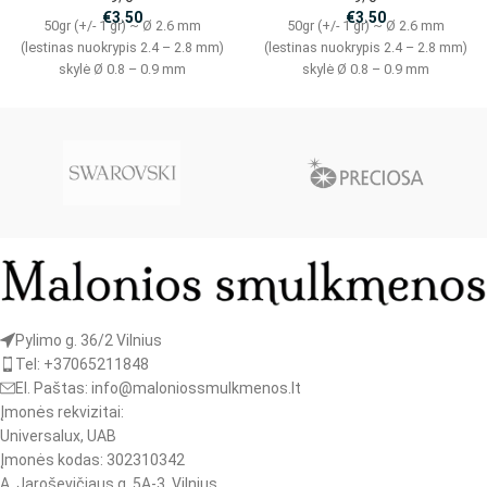
€
3.50
€
3.50
50gr (+/- 1 gr) ~ Ø 2.6 mm
50gr (+/- 1 gr) ~ Ø 2.6 mm
(lestinas nuokrypis 2.4 – 2.8 mm)
(lestinas nuokrypis 2.4 – 2.8 mm)
skylė Ø 0.8 – 0.9 mm
skylė Ø 0.8 – 0.9 mm
Pylimo g. 36/2 Vilnius
Tel: +37065211848
El. Paštas: info@maloniossmulkmenos.lt
Įmonės rekvizitai:
Universalux, UAB
Įmonės kodas: 302310342
A. Jaroševičiaus g. 5A-3, Vilnius