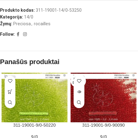
Produkto kodas:
311-19001-14/0-53250
Kategorija:
14/0
Žymų:
Preciosa
,
rocailles
Follow:
Panašūs produktai
IŠPAR
DUOTA
311-19001-9/0-50220
311-19001-9/0-90090
9/0
9/0