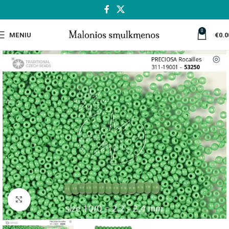
0
MENIU
€
0.0
Spustelėkite, jei norite padidinti