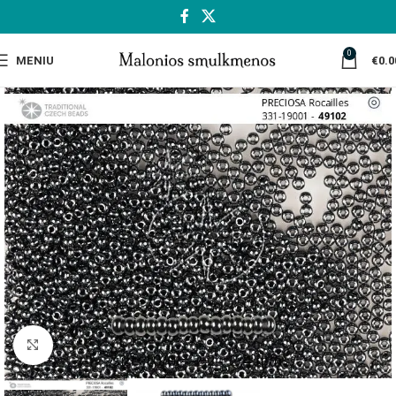
0
MENIU
€
0.0
Spustelėkite, jei norite padidinti