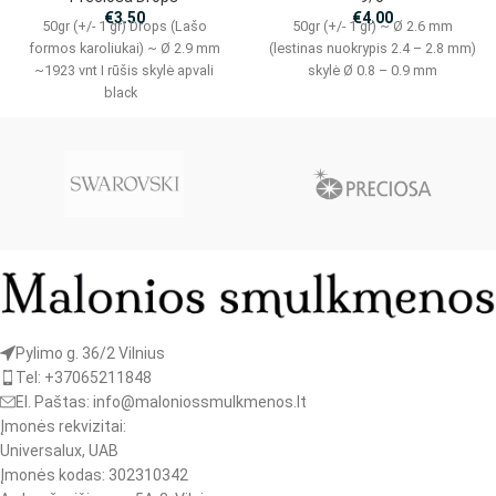
€
3.50
€
4.00
50gr (+/- 1 gr) Drops (Lašo
50gr (+/- 1 gr) ~ Ø 2.6 mm
formos karoliukai) ~ Ø 2.9 mm
(lestinas nuokrypis 2.4 – 2.8 mm)
~1923 vnt I rūšis skylė apvali
skylė Ø 0.8 – 0.9 mm
black
Pylimo g. 36/2 Vilnius
Tel: +37065211848
El. Paštas: info@maloniossmulkmenos.lt
Įmonės rekvizitai:
Universalux, UAB
Įmonės kodas: 302310342