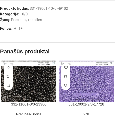
Produkto kodas:
331-19001-10/0-49102
Kategorija:
10/0
Žymų:
Preciosa
,
rocailles
Follow:
Panašūs produktai
331-11001-8/0-23980
331-19001-9/0-17728
Preciosa Drops
9/0