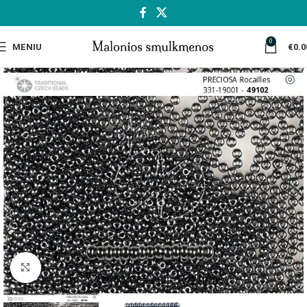
0
MENIU
€
0.0
Spustelėkite, jei norite padidinti