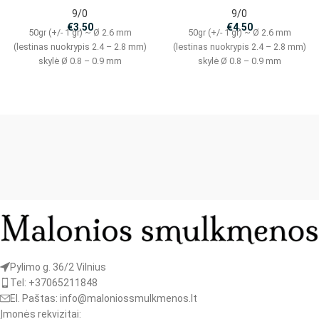
9/0
9/0
€
3.50
€
4.50
50gr (+/- 1 gr) ~ Ø 2.6 mm
50gr (+/- 1 gr) ~ Ø 2.6 mm
(lestinas nuokrypis 2.4 – 2.8 mm)
(lestinas nuokrypis 2.4 – 2.8 mm)
skylė Ø 0.8 – 0.9 mm
skylė Ø 0.8 – 0.9 mm
Pylimo g. 36/2 Vilnius
Tel: +37065211848
El. Paštas: info@maloniossmulkmenos.lt
Įmonės rekvizitai: