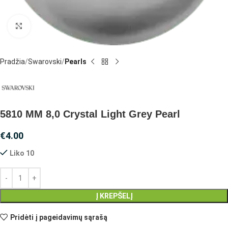
Spustelėkite, jei norite padidinti
Pradžia
Swarovski
Pearls
5810 MM 8,0 Crystal Light Grey Pearl
€
4.00
Liko 10
Į KREPŠELĮ
Pridėti į pageidavimų sąrašą