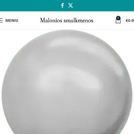
0
MENIU
€
0.0