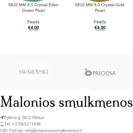
5810 MM 8,0 Crystal Eden
5810 MM 8,0 Crystal Gold
Green Pearl
Pearl
Pearls
Pearls
€
4.00
€
4.00
10 vnt
10 vnt
Pylimo g. 36/2 Vilnius
Tel: +37065211848
El. Paštas: info@maloniossmulkmenos.lt