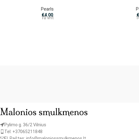
Pearls
P
€
4.00
10 vnt
1
Pylimo g. 36/2 Vilnius
Tel: +37065211848
El. Paštas: info@maloniossmulkmenos.lt