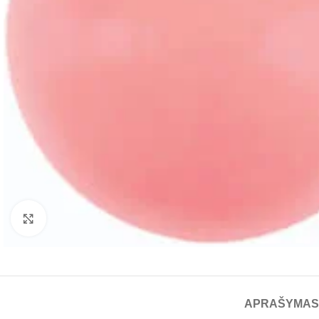
Spustelėkite, jei norite padidinti
APRAŠYMAS