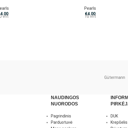
earls
Pearls
€
4.00
€
4.00
0 vnt
10 vnt
Gütermann
NAUDINGOS
INFORM
NUORODOS
PIRKĖ
Pagrindinis
DUK
Parduotuvė
Krepšelis