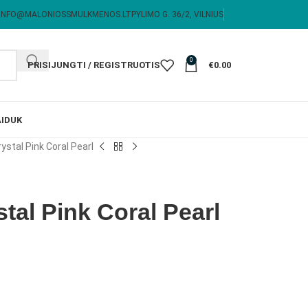
INFO@MALONIOSSMULKMENOS.LT
PYLIMO G. 36/2, VILNIUS
0
PRISIJUNGTI / REGISTRUOTIS
€
0.00
I
DUK
ystal Pink Coral Pearl
tal Pink Coral Pearl