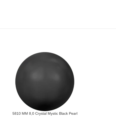
5810 MM 8,0 Crystal Mystic Black Pearl
5810 MM 8,0 