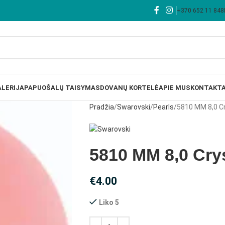
+370 652 11 848
LERIJA
PAPUOŠALŲ TAISYMAS
DOVANŲ KORTELĖ
APIE MUS
KONTAKTA
Pradžia
Swarovski
Pearls
5810 MM 8,0 Cr
5810 MM 8,0 Crys
€
4.00
Liko 5