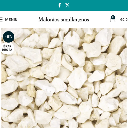
0
MENIU
€
0.0
-45%
IŠPAR
DUOTA