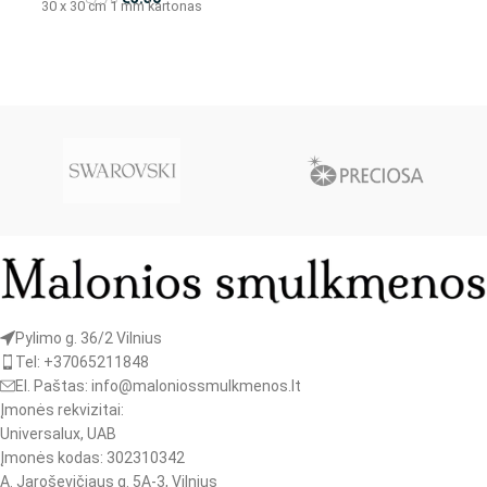
30 x 30 cm 1 mm kartonas
Pylimo g. 36/2 Vilnius
Tel: +37065211848
El. Paštas: info@maloniossmulkmenos.lt
Įmonės rekvizitai:
Universalux, UAB
Įmonės kodas: 302310342
A. Jaroševičiaus g. 5A-3, Vilnius