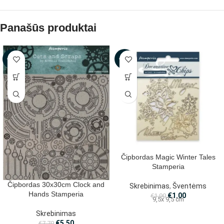
Panašūs produktai
-29%
-47%
Čipbordas Magic Winter Tales
Stamperia
Čipbordas 30x30cm Clock and
Skrebinimas
,
Šventėms
Hands Stamperia
€
1.00
€
1.90
9,5x 9,5 cm
Skrebinimas
€
5.50
€
7.70