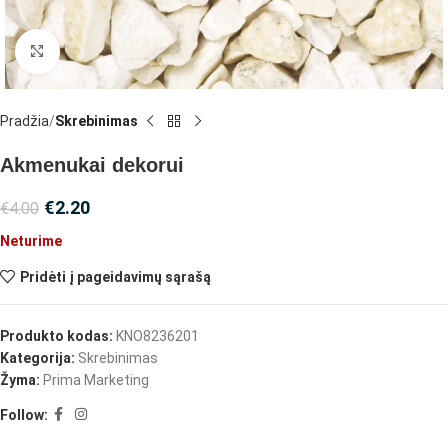
Spustelėkite, jei norite padidinti
Pradžia
Skrebinimas
Akmenukai dekorui
€
2.20
€
4.00
Neturime
Pridėti į pageidavimų sąrašą
Produkto kodas:
KNO8236201
Kategorija:
Skrebinimas
Žyma:
Prima Marketing
Follow: