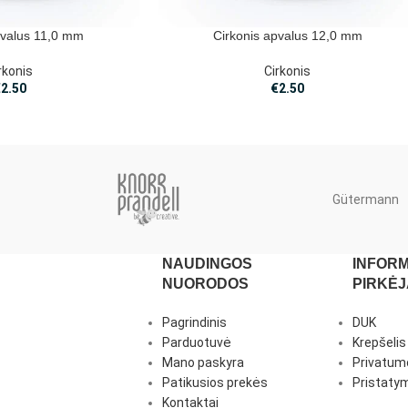
pvalus 11,0 mm
Cirkonis apvalus 12,0 mm
rkonis
Cirkonis
€
2.50
€
2.50
Gütermann
NAUDINGOS
INFORM
NUORODOS
PIRKĖ
Pagrindinis
DUK
Parduotuvė
Krepšelis
Mano paskyra
Privatumo
Patikusios prekės
Pristatym
Kontaktai