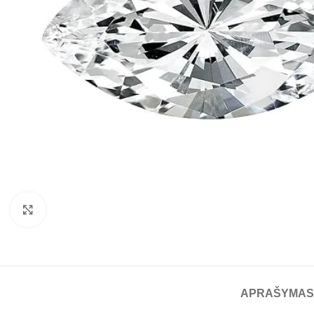
Spustelėkite, jei norite padidinti
APRAŠYMAS