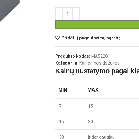
Į
Pridėti į pageidavimų sąrašą
Produkto kodas:
MA522G
Kategorija:
Kartoninės dėžutės
Kainų nustatymo pagal kie
MIN
MAX
7
15
15
30
30
Ir dar daugiau.