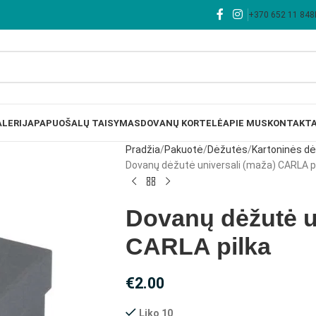
+370 652 11 848
LERIJA
PAPUOŠALŲ TAISYMAS
DOVANŲ KORTELĖ
APIE MUS
KONTAKTA
Pradžia
Pakuotė
Dėžutės
Kartoninės d
Dovanų dėžutė universali (maža) CARLA p
Dovanų dėžutė u
CARLA pilka
€
2.00
Liko 10