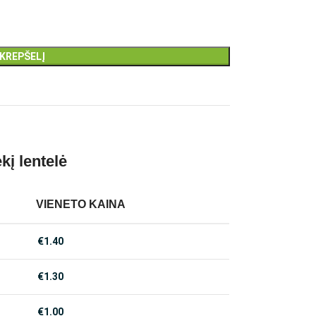
 KREPŠELĮ
kį lentelė
VIENETO KAINA
€
1.40
€
1.30
€
1.00