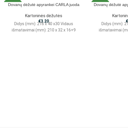
Dovanų dėžutė apyrankei CARLA juoda
Dovanų dėžutė ap
NAUJAS
NAUJAS
Kartoninės dėžutės
Kartoni
€
3.20
Didys (mm): 216 x 40 x30 Vidaus
Didys (mm): 2
išmatavimai (mm): 210 x 32 x 16+9
išmatavimai (m