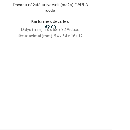
Dovanų dėžutė universali (maža) CARLA
juoda
Kartoninės dėžutės
€
2.00
Didys (mm): 58 x 58 x 32 Vidaus
išmatavimai (mm): 54 x 54 x 16+12
Dovanų dėžutė 
Kart
Didys (mm)
išmatavimai