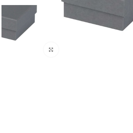
Spustelėkite, jei norite padidinti