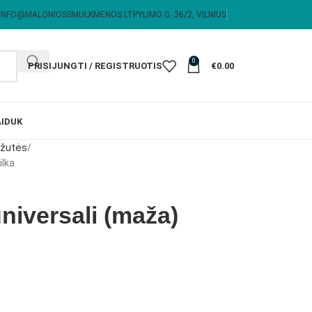
INFO@MALONIOSSMULKMENOS.LT
PYLIMO G. 36/2, VILNIUS
0
PRISIJUNGTI / REGISTRUOTIS
€
0.00
I
DUK
ėžutės
ilka
niversali (maža)