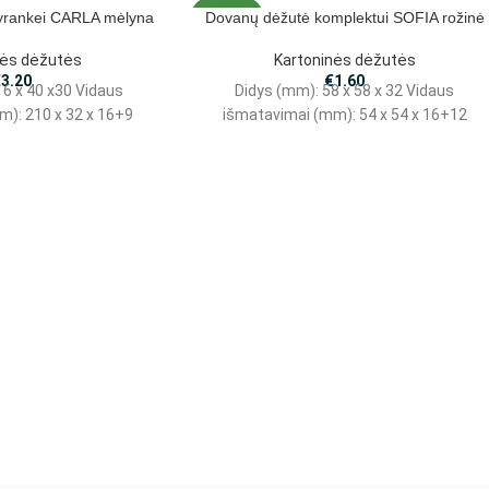
yrankei CARLA mėlyna
Dovanų dėžutė komplektui SOFIA rožinė
NAUJAS
nės dėžutės
Kartoninės dėžutės
€
3.20
€
1.60
16 x 40 x30 Vidaus
Didys (mm): 58 x 58 x 32 Vidaus
m): 210 x 32 x 16+9
išmatavimai (mm): 54 x 54 x 16+12