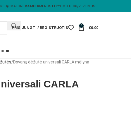
INFO@MALONIOSSMULKMENOS.LT
PYLIMO G. 36/2, VILNIUS
0
PRISIJUNGTI / REGISTRUOTIS
€
0.00
I
DUK
ėžutės
Dovanų dėžutė universali CARLA mėlyna
niversali CARLA