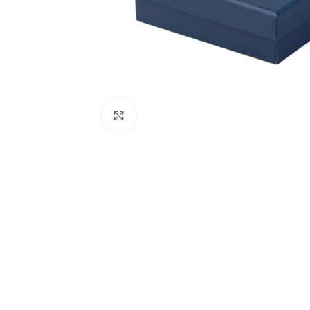
Spustelėkite, jei norite padidinti