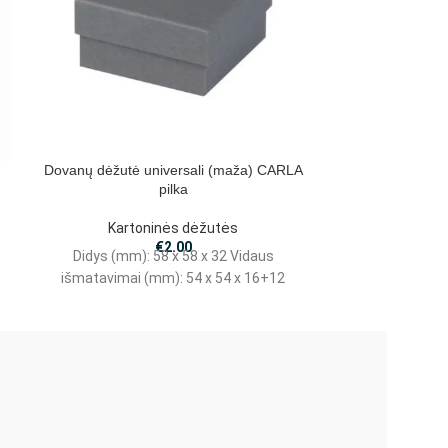
Dovanų dėžutė universali (maža) CARLA
Dovanų dėžutė 
pilka
Kartoninės dėžutės
Kart
€
2.00
Didys (mm): 58 x 58 x 32 Vidaus
Didys (mm)
išmatavimai (mm): 54 x 54 x 16+12
išmatavimai