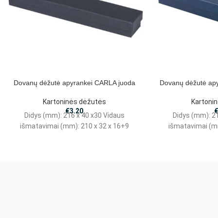
Dovanų dėžutė apyrankei CARLA juoda
Dovanų dėžutė ap
Kartoninės dėžutės
Kartoni
€
3.20
Didys (mm): 216 x 40 x30 Vidaus
Didys (mm): 2
išmatavimai (mm): 210 x 32 x 16+9
išmatavimai (m