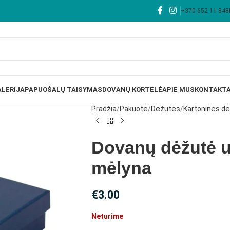
+370 652 11 848
LERIJA
PAPUOŠALŲ TAISYMAS
DOVANŲ KORTELĖ
APIE MUS
KONTAKTA
Pradžia
Pakuotė
Dėžutės
Kartoninės d
Dovanų dėžutė u
mėlyna
€
3.00
Neturime