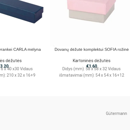
yrankei CARLA mėlyna
Dovanų dėžutė komplektui SOFIA rožinė
nės dėžutės
Kartoninės dėžutės
€
3.20
€
1.60
16 x 40 x30 Vidaus
Didys (mm): 58 x 58 x 32 Vidaus
m): 210 x 32 x 16+9
išmatavimai (mm): 54 x 54 x 16+12
Gütermann