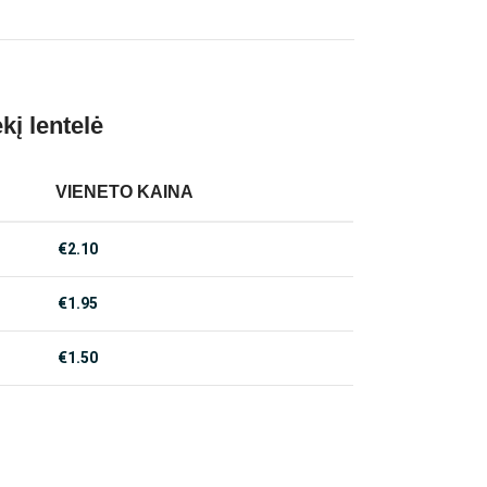
kį lentelė
VIENETO KAINA
€
2.10
€
1.95
€
1.50