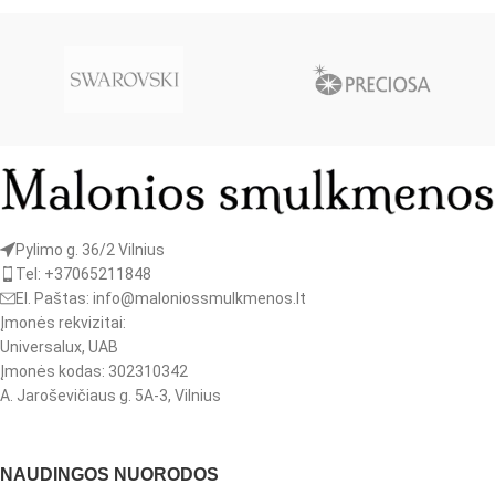
Pylimo g. 36/2 Vilnius
Tel: +37065211848
El. Paštas: info@maloniossmulkmenos.lt
Įmonės rekvizitai:
Universalux, UAB
Įmonės kodas: 302310342
A. Jaroševičiaus g. 5A-3, Vilnius
NAUDINGOS NUORODOS