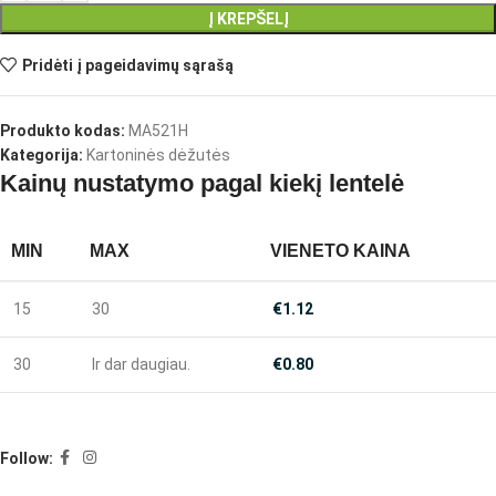
Į KREPŠELĮ
Pridėti į pageidavimų sąrašą
Produkto kodas:
MA521H
Kategorija:
Kartoninės dėžutės
Kainų nustatymo pagal kiekį lentelė
MIN
MAX
VIENETO KAINA
15
30
€
1.12
30
Ir dar daugiau.
€
0.80
Follow: