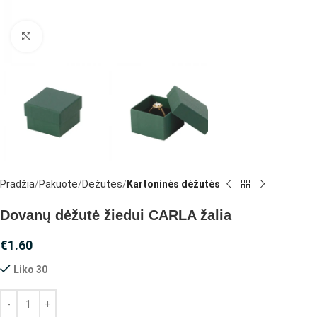
Spustelėkite, jei norite padidinti
Pradžia
Pakuotė
Dėžutės
Kartoninės dėžutės
Dovanų dėžutė žiedui CARLA žalia
€
1.60
Liko 30