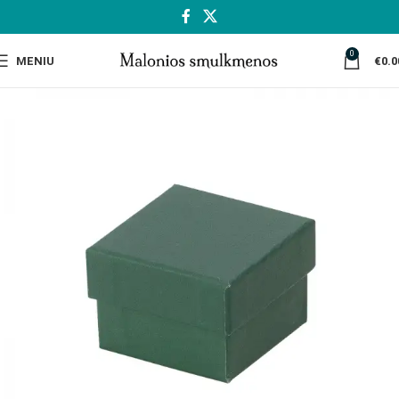
0
MENIU
€
0.0