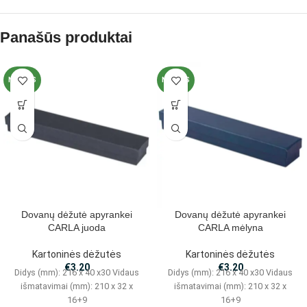
Panašūs produktai
NAUJAS
NAUJAS
Dovanų dėžutė apyrankei
Dovanų dėžutė apyrankei
CARLA juoda
CARLA mėlyna
Kartoninės dėžutės
Kartoninės dėžutės
€
3.20
€
3.20
Didys (mm): 216 x 40 x30 Vidaus
Didys (mm): 216 x 40 x30 Vidaus
išmatavimai (mm): 210 x 32 x
išmatavimai (mm): 210 x 32 x
16+9
16+9