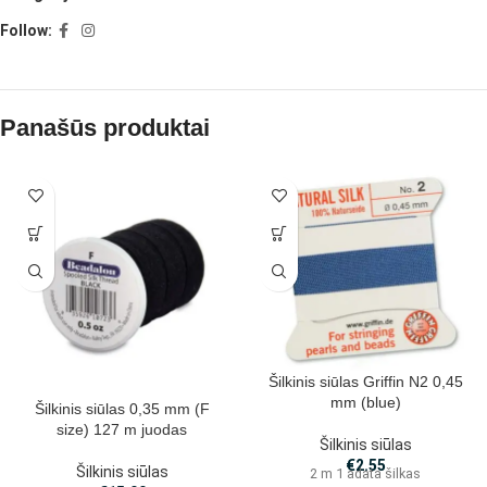
Follow:
Panašūs produktai
Šilkinis siūlas Griffin N2 0,45
mm (blue)
Šilkinis siūlas 0,35 mm (F
size) 127 m juodas
Šilkinis siūlas
€
2.55
Šilkinis siūlas
2 m 1 adata šilkas