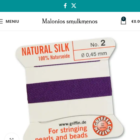
0
MENIU
€
0.0
Spustelėkite, jei norite padidinti