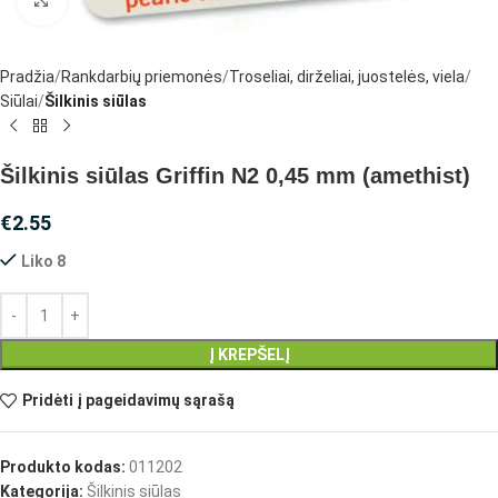
Pradžia
Rankdarbių priemonės
Troseliai, dirželiai, juostelės, viela
Siūlai
Šilkinis siūlas
Šilkinis siūlas Griffin N2 0,45 mm (amethist)
€
2.55
Liko 8
Į KREPŠELĮ
Pridėti į pageidavimų sąrašą
Produkto kodas:
011202
Kategorija:
Šilkinis siūlas