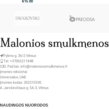
€
15.00
Pylimo g. 36/2 Vilnius
Tel: +37065211848
El. Paštas: info@maloniossmulkmenos.lt
Įmonės rekvizitai:
Universalux, UAB
Įmonės kodas: 302310342
A. Jaroševičiaus g. 5A-3, Vilnius
NAUDINGOS NUORODOS