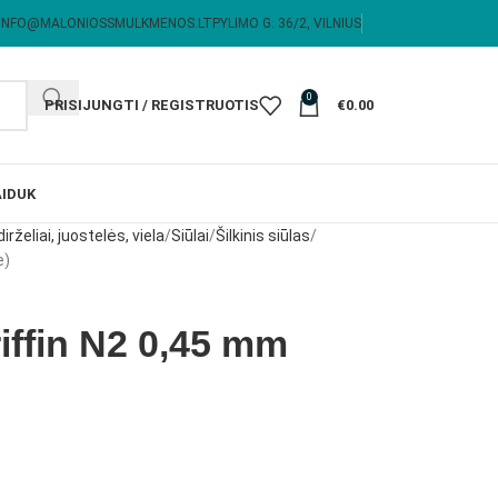
INFO@MALONIOSSMULKMENOS.LT
PYLIMO G. 36/2, VILNIUS
0
PRISIJUNGTI / REGISTRUOTIS
€
0.00
I
DUK
dirželiai, juostelės, viela
Siūlai
Šilkinis siūlas
e)
riffin N2 0,45 mm