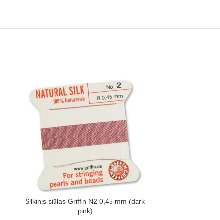
Šilkinis siūlas Griffin N2 0,45 mm (dark
Šilkinis siūlas 
pink)