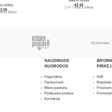
Šilkinis siūlas
nis siūlas
€
2.55
2 m 1 adata šilkas
€
2.55
data šilkas
Gütermann
NAUDINGOS
INFORM
NUORODOS
PIRKĖ
Pagrindinis
DUK
Parduotuvė
Krepšelis
Mano paskyra
Privatumo
Patikusios prekės
Pristatym
Kontaktai