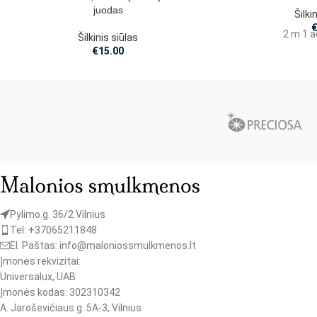
juodas
Šilki
2 m 1 a
Šilkinis siūlas
€
15.00
Pylimo g. 36/2 Vilnius
Tel: +37065211848
El. Paštas: info@maloniossmulkmenos.lt
Įmonės rekvizitai:
Universalux, UAB
Įmonės kodas: 302310342
A. Jaroševičiaus g. 5A-3, Vilnius