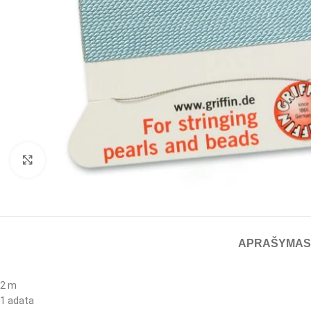
Spustelėkite, jei norite padidinti
APRAŠYMAS
2 m
1 adata