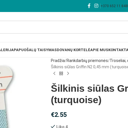
+370 652 11 848
LERIJA
PAPUOŠALŲ TAISYMAS
DOVANŲ KORTELĖ
APIE MUS
KONTAKTA
Pradžia
Rankdarbių priemonės
Troseliai, 
Šilkinis siūlas Griffin N2 0,45 mm (turquois
Šilkinis siūlas G
(turquoise)
€
2.55
Liko 4