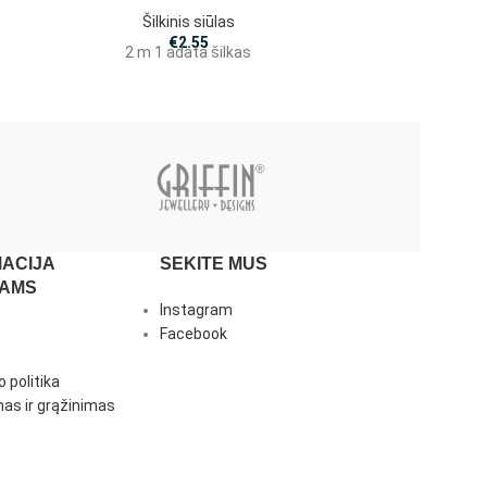
Ši
Šilkinis siūlas
2 m 
€
2.55
2 m 1 adata šilkas
ACIJA
SEKITE MUS
JAMS
Instagram
Facebook
 politika
as ir grąžinimas