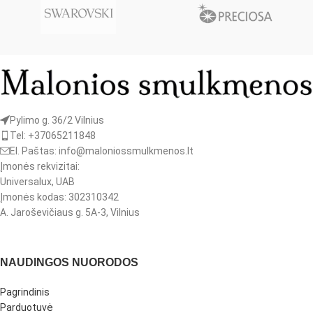
Pylimo g. 36/2 Vilnius
Tel: +37065211848
El. Paštas: info@maloniossmulkmenos.lt
Įmonės rekvizitai:
Universalux, UAB
Įmonės kodas: 302310342
A. Jaroševičiaus g. 5A-3, Vilnius
NAUDINGOS NUORODOS
Pagrindinis
Parduotuvė