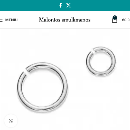
0
MENIU
€
0.0
Spustelėkite, jei norite padidinti