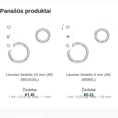
Panašūs produktai
IŠPAR
DUOTA
Lituotas žiedelis 10 mm (AG
Lituotas žiedelis 4 mm (AG
0801010L)
08084L)
Žiedeliai
Žiedeliai
€
1.45
€
0.22
1 vnt ~0,241 gr Viela – 1 mm
1 vnt ~0,054 gr Viela – 0.8 mm